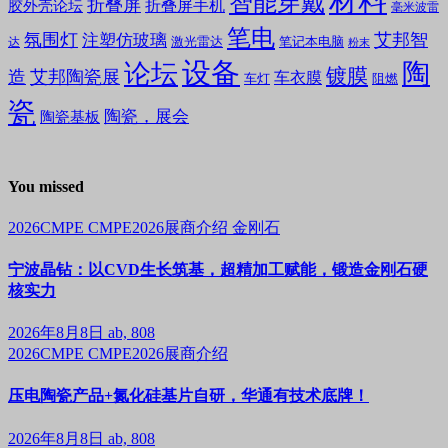
材料
智能穿戴
折叠屏
折叠屏手机
胶外壳论坛
毫米波雷
笔电
氛围灯
艾邦智
注塑仿玻璃
笔记本电脑
激光雷达
达
粉末
设备
陶
论坛
镀膜
造
艾邦陶瓷展
车衣膜
车灯
阻燃
瓷
陶瓷，展会
陶瓷基板
You missed
2026CMPE
CMPE2026展商介绍
金刚石
宁波晶钻：以CVD生长筑基，超精加工赋能，锻造金刚石硬
核实力
2026年8月8日
ab, 808
2026CMPE
CMPE2026展商介绍
压电陶瓷产品+氮化硅基片自研，华通有技术底牌！
2026年8月8日
ab, 808