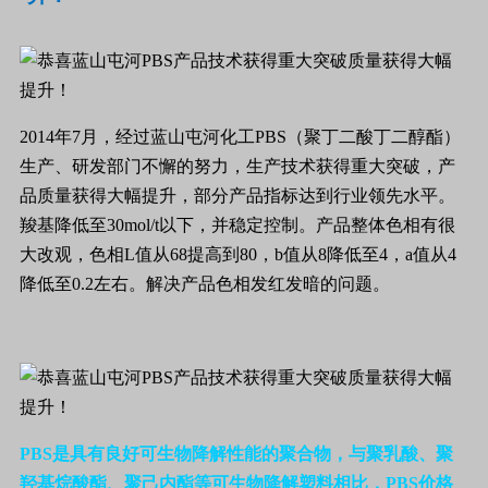
2014
年
7
月，经过蓝山屯河化工
PBS
（聚丁二酸丁二醇酯）
生产、研发部门不懈的努力，生产技术获得重大突破，产
品质量获得大幅提升，部分产品指标达到行业领先水平。
羧基降低至
30mol/t
以下，并稳定控制。产品整体色相有很
大改观，色相
L
值从
68
提高到
80
，
b
值从
8
降低至
4
，
a
值从
4
降低至
0.2
左右。解决产品色相发红发暗的问题。
PBS
是具有良好可生物降解性能的聚合物，与聚乳酸、聚
羟基烷酸酯、聚己内酯等可生物降解塑料相比，
PBS
价格