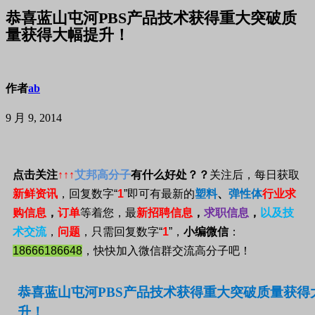
恭喜蓝山屯河PBS产品技术获得重大突破质
量获得大幅提升！
作者
ab
9 月 9, 2014
点击关注
↑↑↑
艾邦高分子
有什么好处？？
关注后，每日获取
新鲜资讯
，回复数字
“
1
”
即可有最新的
塑料
、
弹性体
行业求
购信息
，
订单
等着您，最
新招聘信息
，
求职信息
，
以及技
术交流
，
问题
，只需回复数字
“
1
”
，
小编微信
：
18666186648
，快快加入微信群交流高分子吧！
恭喜蓝山屯河PBS产品技术获得重大突破质量获得
升！