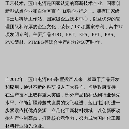
工艺技术。蓝山屯河是国家认定的高新技术企业、国家创
新型试点企业和自治区百户“优强企业”之一。拥有国家级
博士后科研工作站、国家级企业技术中心，以及优秀的管
理团队和深厚的企业文化，荣获了
131
项国家专利，其中
17
项发明专利。主要产品
BDO
、
PBT
、
EPS
、
PET
、
PBS
、
PVC
型材、
PTMEG
等综合生产能力达
50
万吨
/
年。
自
2012
年，蓝山屯河
PBS
装置投产以来，着重于产品开发
和应用，通过不断的科研投入广大客户、当地政府支持，
在生产技术上取得重大突破，部分产品指标达到行业领先
水平。伴随新疆跨越式发展的突飞猛进，蓝山屯河将进一
步紧紧依托优势资源，立足化工新材料领域，以创新驱动
抢占产业制高点，打造核心竞争力，努力成为国内化工新
材料行业领先企业。