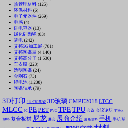
热管理材料
(125)
环保材料
(6)
电子元器件
(269)
电感
(4)
硅电容器
(13)
碳化硅陶瓷
(83)
笔电
(242)
艾邦5G加工展
(781)
艾邦陶瓷展
(4,140)
艾邦高分子
(1,530)
车衣膜
(223)
透明陶瓷
(24)
金刚石
(73)
锂电池
(1,238)
陶瓷轴承
(79)
3D打印
3D玻璃
CMPE2018
LTCC
3D打印陶瓷
MLCC
PE
TPE
TPU
PET
会议论坛
会议
PVC
PC
半导体
尼龙
展商介绍
手机
复合板材
手机塑
塑料
展会
展商资料