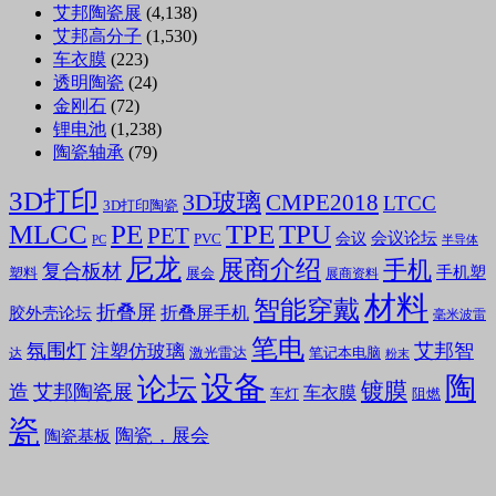
艾邦陶瓷展
(4,138)
艾邦高分子
(1,530)
车衣膜
(223)
透明陶瓷
(24)
金刚石
(72)
锂电池
(1,238)
陶瓷轴承
(79)
3D打印
3D玻璃
CMPE2018
LTCC
3D打印陶瓷
MLCC
PE
TPE
TPU
PET
会议论坛
会议
PVC
PC
半导体
尼龙
展商介绍
手机
复合板材
手机塑
塑料
展会
展商资料
材料
智能穿戴
折叠屏
折叠屏手机
胶外壳论坛
毫米波雷
笔电
氛围灯
艾邦智
注塑仿玻璃
笔记本电脑
激光雷达
达
粉末
设备
陶
论坛
镀膜
造
艾邦陶瓷展
车衣膜
车灯
阻燃
瓷
陶瓷，展会
陶瓷基板