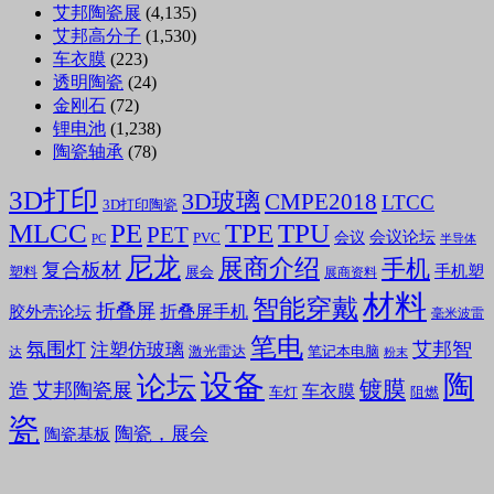
艾邦陶瓷展
(4,135)
艾邦高分子
(1,530)
车衣膜
(223)
透明陶瓷
(24)
金刚石
(72)
锂电池
(1,238)
陶瓷轴承
(78)
3D打印
3D玻璃
CMPE2018
LTCC
3D打印陶瓷
MLCC
PE
TPE
TPU
PET
会议论坛
会议
PVC
PC
半导体
尼龙
展商介绍
手机
复合板材
手机塑
塑料
展会
展商资料
材料
智能穿戴
折叠屏
折叠屏手机
胶外壳论坛
毫米波雷
笔电
氛围灯
艾邦智
注塑仿玻璃
笔记本电脑
激光雷达
达
粉末
设备
陶
论坛
镀膜
造
艾邦陶瓷展
车衣膜
车灯
阻燃
瓷
陶瓷，展会
陶瓷基板