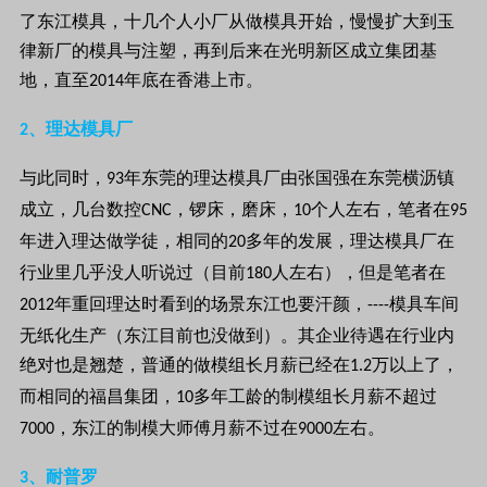
了东江模具，十几个人小厂从做模具开始，慢慢扩大到玉
律新厂的模具与注塑，再到后来在光明新区成立集团基
地，直至
年底在香港上市。
2014
、理达模具厂
2
与此同时，
年东莞的理达模具厂由张国强在东莞横沥镇
93
成立，几台数控
，锣床，磨床，
个人左右，笔者在
CNC
10
95
年进入理达做学徒，相同的
多年的发展，理达模具厂在
20
行业里几乎没人听说过（目前
人左右），但是笔者在
180
年重回理达时看到的场景东江也要汗颜，
模具车间
2012
----
无纸化生产（东江目前也没做到）。其企业待遇在行业内
绝对也是翘楚，普通的做模组长月薪已经在
万以上了，
1.2
而相同的福昌集团，
多年工龄的制模组长月薪不超过
10
，东江的制模大师傅月薪不过在
左右。
7000
9000
、耐普罗
3