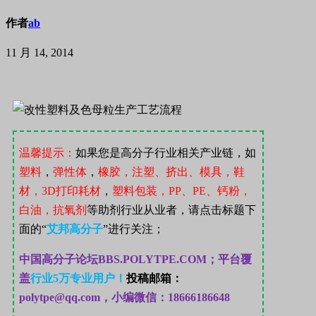
作者
ab
11 月 14, 2014
温馨提示：
如果您是高分子行业相关产业链，如
塑料
，
弹性体
，
橡胶，注塑、挤出、模具，鞋
材，
3D
打印耗材
，
塑料包装，
PP
、
PE
、钙粉，
白油，抗氧剂
等助剂行业从业者，请点击标题下
面的“
艾邦高分子
”
进行
关注；
中国高分子论坛
BBS.POLYTPE.COM；
平台覆
盖
行业
5
万专业用户！
投稿邮箱：
polytpe@qq.com，小编微信：18666186648