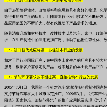
由于
热塑性弹性体
、改性塑料和色母粒具有良好的物理、化
等行业均有广泛的应用。且随着本行业应用技术的不断研发
品应用范围的不断扩大，都有效推动了产品需求的增加。
随着消费升级和材料技术、改性技术以及汽车、家电、
IT
组
求，在生产制造中的应用更加广泛，推动了热塑性弹性体、
（2）进口替代效应将进一步促进本行业的发展
相对于同行业国际厂商，在中国本土化生产的厂商具有较大
服务，根据客户需求定制产品，越来越多的本土化产品正在
（3）节能环保要求的不断提高，直接推动本行业的发展
2005
年
7
月
1
日，我国第一个针对汽车燃油消耗的强制性国家
支持节能汽车在大中城市示范推广。
2009
年
3
月，《汽车产业
限值》国家标准、加快节能汽车的推广应用以及实现《汽车
件，用
TPE
替代传统橡胶（
TPE
或者
TPV
的密度是传统橡胶的