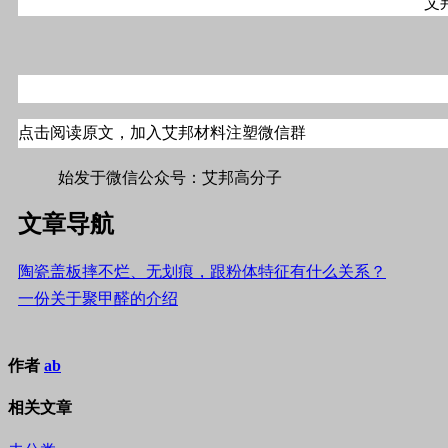
艾
点击阅读原文，加入
艾邦材料注塑微信群
#标签#材料,注塑#
始发于微信公众号：艾邦高分子
文章导航
陶瓷盖板摔不烂、无划痕，跟粉体特征有什么关系？
一份关于聚甲醛的介绍
作者
ab
相关文章