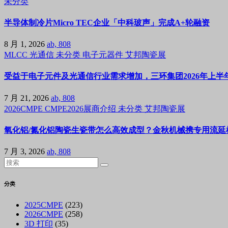
未分类
半导体制冷片Micro TEC企业「中科玻声」完成A+轮融资
8 月 1, 2026
ab, 808
MLCC
光通信
未分类
电子元器件
艾邦陶瓷展
受益于电子元件及光通信行业需求增加，三环集团2026年上半年
7 月 21, 2026
ab, 808
2026CMPE
CMPE2026展商介绍
未分类
艾邦陶瓷展
氧化铝/氮化铝陶瓷生瓷带怎么高效成型？金秋机械携专用流延机
7 月 3, 2026
ab, 808
分类
2025CMPE
(223)
2026CMPE
(258)
3D 打印
(35)