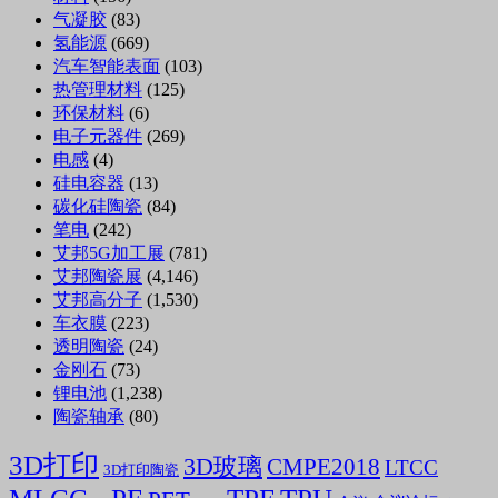
气凝胶
(83)
氢能源
(669)
汽车智能表面
(103)
热管理材料
(125)
环保材料
(6)
电子元器件
(269)
电感
(4)
硅电容器
(13)
碳化硅陶瓷
(84)
笔电
(242)
艾邦5G加工展
(781)
艾邦陶瓷展
(4,146)
艾邦高分子
(1,530)
车衣膜
(223)
透明陶瓷
(24)
金刚石
(73)
锂电池
(1,238)
陶瓷轴承
(80)
3D打印
3D玻璃
CMPE2018
LTCC
3D打印陶瓷