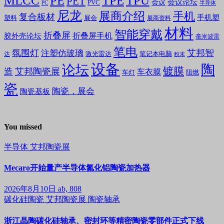
MLCC
PE
TPE
TPU
PET
会议论坛
会议
PVC
PC
半导体
尼龙
展商介绍
手机
复合板材
手机塑
塑料
展会
展商资料
材料
智能穿戴
折叠屏
折叠屏手机
胶外壳论坛
毫米波雷
笔电
氛围灯
艾邦智
注塑仿玻璃
笔记本电脑
激光雷达
达
粉末
设备
陶
论坛
镀膜
造
艾邦陶瓷展
车衣膜
车灯
阻燃
瓷
陶瓷，展会
陶瓷基板
You missed
半导体
艾邦陶瓷展
Mecaro开始量产半导体氮化铝陶瓷加热器
2026年8月10日
ab, 808
碳化硅陶瓷
艾邦陶瓷展
陶瓷轴承
浙江晶陶碳化硅轴承、密封环等精密陶瓷零部件正式下线