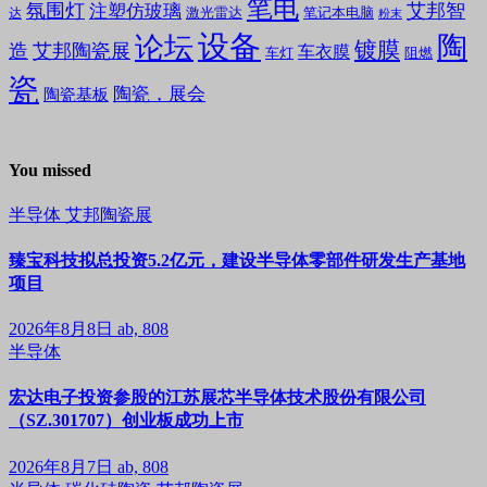
笔电
氛围灯
艾邦智
注塑仿玻璃
笔记本电脑
激光雷达
达
粉末
设备
陶
论坛
镀膜
造
艾邦陶瓷展
车衣膜
车灯
阻燃
瓷
陶瓷，展会
陶瓷基板
You missed
半导体
艾邦陶瓷展
臻宝科技拟总投资5.2亿元，建设半导体零部件研发生产基地
项目
2026年8月8日
ab, 808
半导体
宏达电子投资参股的江苏展芯半导体技术股份有限公司
（SZ.301707）创业板成功上市
2026年8月7日
ab, 808