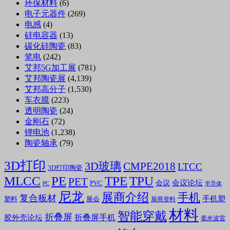
环保材料
(6)
电子元器件
(269)
电感
(4)
硅电容器
(13)
碳化硅陶瓷
(83)
笔电
(242)
艾邦5G加工展
(781)
艾邦陶瓷展
(4,139)
艾邦高分子
(1,530)
车衣膜
(223)
透明陶瓷
(24)
金刚石
(72)
锂电池
(1,238)
陶瓷轴承
(79)
3D打印
3D玻璃
CMPE2018
LTCC
3D打印陶瓷
MLCC
PE
TPE
TPU
PET
会议论坛
会议
PVC
PC
半导体
尼龙
展商介绍
手机
复合板材
手机塑
塑料
展会
展商资料
材料
智能穿戴
折叠屏
折叠屏手机
胶外壳论坛
毫米波雷