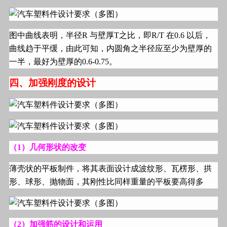
图中曲线表明，半径
R
与壁厚
T
之比，即
R/T
在
0.6
以后，
曲线趋于平缓，由此可知，内圆角之半径应至少为壁厚的
一半，最好为壁厚的
0.6-0.75
。
四、加强刚度的设计
（
1
）几何形状的改变
薄壳状的平板制件，将其表面设计成波纹形、瓦楞形、拱
形、球形、抛物面，其刚性比同样重量的平板要高得多
（
2
）加强筋的设计和运用