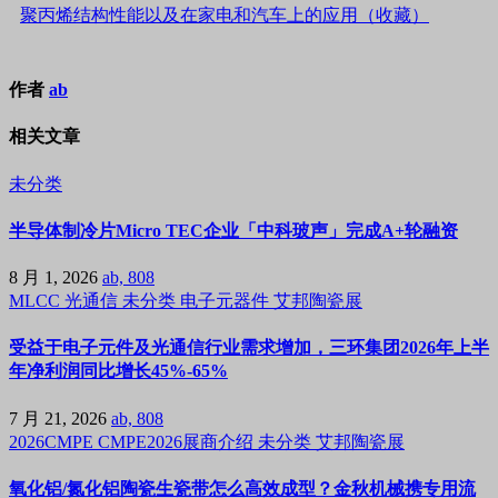
聚丙烯结构性能以及在家电和汽车上的应用（收藏）
作者
ab
相关文章
未分类
半导体制冷片Micro TEC企业「中科玻声」完成A+轮融资
8 月 1, 2026
ab, 808
MLCC
光通信
未分类
电子元器件
艾邦陶瓷展
受益于电子元件及光通信行业需求增加，三环集团2026年上半
年净利润同比增长45%-65%
7 月 21, 2026
ab, 808
2026CMPE
CMPE2026展商介绍
未分类
艾邦陶瓷展
氧化铝/氮化铝陶瓷生瓷带怎么高效成型？金秋机械携专用流