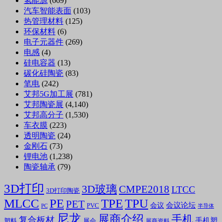
氢能源
(669)
汽车智能表面
(103)
热管理材料
(125)
环保材料
(6)
电子元器件
(269)
电感
(4)
硅电容器
(13)
碳化硅陶瓷
(83)
笔电
(242)
艾邦5G加工展
(781)
艾邦陶瓷展
(4,140)
艾邦高分子
(1,530)
车衣膜
(223)
透明陶瓷
(24)
金刚石
(73)
锂电池
(1,238)
陶瓷轴承
(79)
3D打印
3D玻璃
CMPE2018
LTCC
3D打印陶瓷
MLCC
PE
TPE
TPU
PET
会议论坛
会议
PVC
PC
半导体
尼龙
展商介绍
手机
复合板材
手机塑
塑料
展会
展商资料