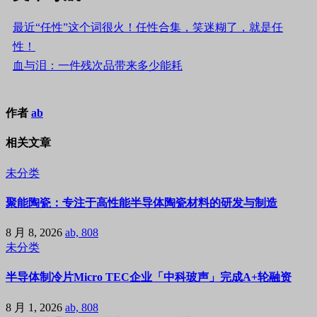
最近“任性”这个词很火！任性合集，笑迷糊了，就是任
性！
血与泪：一件残次品带来多少能耗
作者
ab
相关文章
未分类
聚能陶瓷：专注于高性能半导体陶瓷材料的研发与制造
8 月 8, 2026
ab, 808
未分类
半导体制冷片Micro TEC企业「中科玻声」完成A+轮融资
8 月 1, 2026
ab, 808