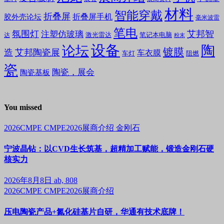
材料
智能穿戴
折叠屏
折叠屏手机
胶外壳论坛
毫米波雷
笔电
氛围灯
艾邦智
注塑仿玻璃
笔记本电脑
激光雷达
达
粉末
设备
陶
论坛
镀膜
造
艾邦陶瓷展
车衣膜
车灯
阻燃
瓷
陶瓷，展会
陶瓷基板
You missed
2026CMPE
CMPE2026展商介绍
金刚石
宁波晶钻：以CVD生长筑基，超精加工赋能，锻造金刚石硬
核实力
2026年8月8日
ab, 808
2026CMPE
CMPE2026展商介绍
压电陶瓷产品+氮化硅基片自研，华通有技术底牌！