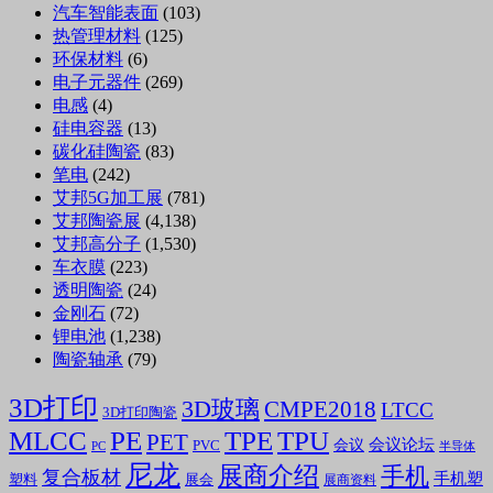
汽车智能表面
(103)
热管理材料
(125)
环保材料
(6)
电子元器件
(269)
电感
(4)
硅电容器
(13)
碳化硅陶瓷
(83)
笔电
(242)
艾邦5G加工展
(781)
艾邦陶瓷展
(4,138)
艾邦高分子
(1,530)
车衣膜
(223)
透明陶瓷
(24)
金刚石
(72)
锂电池
(1,238)
陶瓷轴承
(79)
3D打印
3D玻璃
CMPE2018
LTCC
3D打印陶瓷
MLCC
PE
TPE
TPU
PET
会议论坛
会议
PVC
PC
半导体
尼龙
展商介绍
手机
复合板材
手机塑
塑料
展会
展商资料