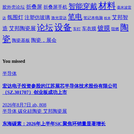
材料
智能穿戴
折叠屏
折叠屏手机
胶外壳论坛
毫米波雷
笔电
氛围灯
艾邦智
注塑仿玻璃
笔记本电脑
激光雷达
达
粉末
设备
陶
论坛
镀膜
造
艾邦陶瓷展
车衣膜
车灯
阻燃
瓷
陶瓷，展会
陶瓷基板
You missed
半导体
宏达电子投资参股的江苏展芯半导体技术股份有限公司
（SZ.301707）创业板成功上市
2026年8月7日
ab, 808
半导体
碳化硅陶瓷
艾邦陶瓷展
东海碳素：2026年上半年SiC聚焦环销量显著增长