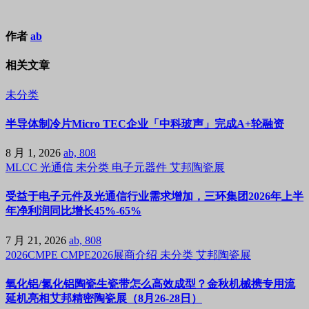
作者
ab
相关文章
未分类
半导体制冷片Micro TEC企业「中科玻声」完成A+轮融资
8 月 1, 2026
ab, 808
MLCC
光通信
未分类
电子元器件
艾邦陶瓷展
受益于电子元件及光通信行业需求增加，三环集团2026年上半
年净利润同比增长45%-65%
7 月 21, 2026
ab, 808
2026CMPE
CMPE2026展商介绍
未分类
艾邦陶瓷展
氧化铝/氮化铝陶瓷生瓷带怎么高效成型？金秋机械携专用流
延机亮相艾邦精密陶瓷展（8月26-28日）