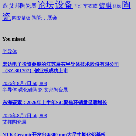
设备
陶
论坛
镀膜
造
艾邦陶瓷展
车衣膜
车灯
阻燃
瓷
陶瓷，展会
陶瓷基板
You missed
半导体
宏达电子投资参股的江苏展芯半导体技术股份有限公司
（SZ.301707）创业板成功上市
2026年8月7日
ab, 808
半导体
碳化硅陶瓷
艾邦陶瓷展
东海碳素：2026年上半年SiC聚焦环销量显著增长
2026年8月7日
ab, 808
艾邦陶瓷展
NTK Ceramic开发出Φ300 mm大尺寸氮化铝基板