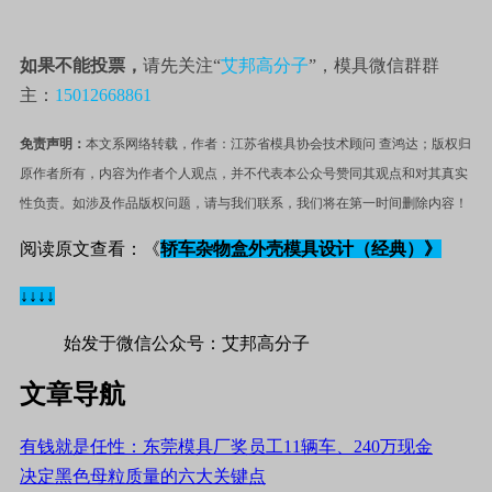
如果不能投票，
请先关注“
艾邦高分子
”，模具微信群群
主：
15012668861
免责声明：
本文系网络转载，作者：
江苏省模具协会技术顾问 查鸿达；
版权归
原作者所有，内容为作者个人观点，并不代表本公众号赞同其观点和对其真实
性负责。如涉及作品版权问题，请与我们联系，我们将在第一时间删除内
容！
阅读原文查看：《
轿车杂物盒外壳模具设计（经典）》
↓↓↓↓
始发于微信公众号：艾邦高分子
文章导航
有钱就是任性：东莞模具厂奖员工11辆车、240万现金
决定黑色母粒质量的六大关键点