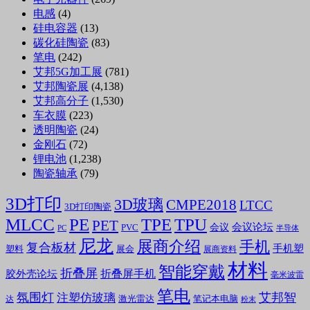
电感
(4)
硅电容器
(13)
碳化硅陶瓷
(83)
笔电
(242)
艾邦5G加工展
(781)
艾邦陶瓷展
(4,138)
艾邦高分子
(1,530)
车衣膜
(223)
透明陶瓷
(24)
金刚石
(72)
锂电池
(1,238)
陶瓷轴承
(79)
3D打印
3D玻璃
CMPE2018
LTCC
3D打印陶瓷
MLCC
PE
TPE
TPU
PET
会议论坛
会议
PVC
PC
半导体
尼龙
展商介绍
手机
复合板材
手机塑
塑料
展会
展商资料
材料
智能穿戴
折叠屏
折叠屏手机
胶外壳论坛
毫米波雷
笔电
氛围灯
艾邦智
注塑仿玻璃
笔记本电脑
激光雷达
达
粉末