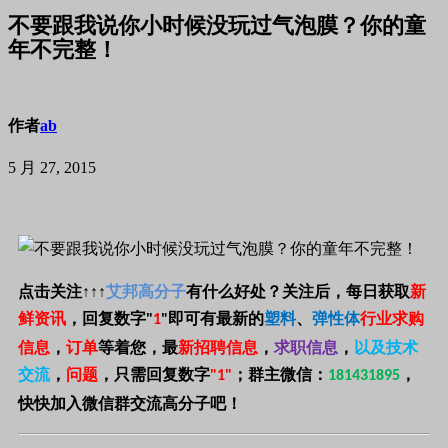
不要跟我说你小时候没玩过气泡膜？你的童
年不完整！
作者
ab
5 月 27, 2015
点击关注
↑↑↑
艾邦高分子
有什么好处？关注后，每日获取
新
鲜资讯
，回复数字
即可有最新的
塑料
、
弹性体
行业求购
"
1
"
信息
，
订单
等着您，最
新招聘信息
，
求职信息
，
以及技术
交流
，
问题
，只需回复数字
；
群主微信：
，
"1"
181431895
快快加入微信群交流高分子吧！