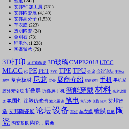
笔电
(242)
艾邦5G加工展
(781)
艾邦陶瓷展
(4,140)
艾邦高分子
(1,530)
车衣膜
(223)
透明陶瓷
(24)
金刚石
(73)
锂电池
(1,238)
陶瓷轴承
(79)
3D打印
3D玻璃
CMPE2018
LTCC
3D打印陶瓷
MLCC
PE
TPE
TPU
PET
会议论坛
会议
PVC
PC
半导体
尼龙
展商介绍
手机
复合板材
手机塑
塑料
展会
展商资料
材料
智能穿戴
折叠屏
折叠屏手机
胶外壳论坛
毫米波雷
笔电
氛围灯
艾邦智
注塑仿玻璃
笔记本电脑
激光雷达
达
粉末
设备
陶
论坛
镀膜
造
艾邦陶瓷展
车衣膜
车灯
阻燃
瓷
陶瓷，展会
陶瓷基板