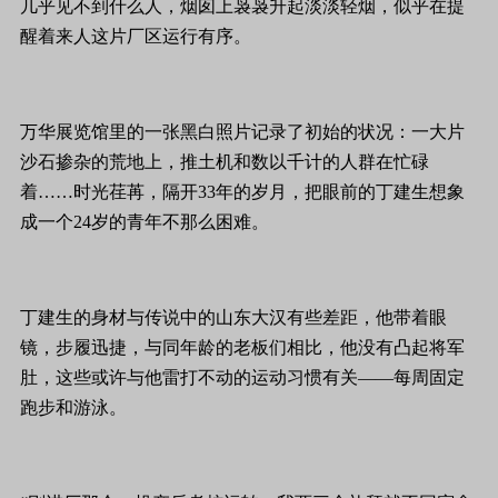
几乎见不到什么人，烟囱上袅袅升起淡淡轻烟，似乎在提
醒着来人这片厂区运行有序。
万华展览馆里的一张黑白照片记录了初始的状况：一大片
沙石掺杂的荒地上，推土机和数以千计的人群在忙碌
着……时光荏苒，隔开33年的岁月，把眼前的丁建生想象
成一个24岁的青年不那么困难。
丁建生的身材与传说中的山东大汉有些差距，他带着眼
镜，步履迅捷，与同年龄的老板们相比，他没有凸起将军
肚，这些或许与他雷打不动的运动习惯有关——每周固定
跑步和游泳。