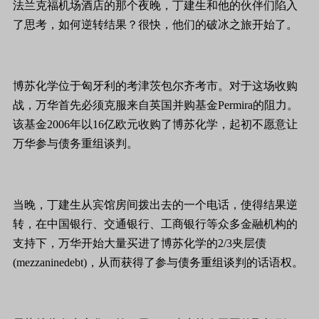
法兰克福机场酒店的那个夜晚，丁建生和他的伙伴们陷入
了思考，如何逆转结果？很快，他们的破冰之旅开始了。
博苏化学位于匈牙利的考津茨包尔齐考市。对于这场收购
战，万华首先必须克服来自英国并购基金Permira的阻力。
该基金2006年以16亿欧元收购了博苏化学，起初不愿意让
万华参与债务重组谈判。
当晚，丁建生从宾馆房间拨出去的一个电话，使得结果逆
转，在中国银行、交通银行、工商银行等众多金融机构的
支持下，万华开始大量买进了博苏化学的2/3夹层债
(mezzaninedebt)，从而获得了参与债务重组谈判的话语权。