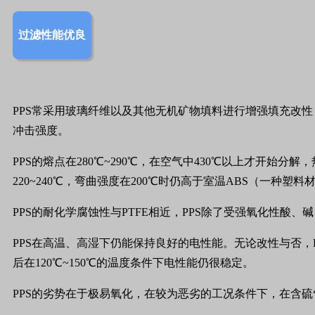
过滤性能优良
PPS常采用玻璃纤维以及其他无机矿物填料进行增强填充改
冲击强度。
PPS的熔点在280℃~290℃，在空气中430℃以上才开始分
220~240℃，弯曲强度在200℃时仍高于室温ABS（一种
PPS的耐化学腐蚀性与PTFE相近，PPS除了受强氧化性
PPS在高温、高湿下仍能保持良好的电性能。无论改性与否，
后在120℃~150℃的温度条件下电性能仍很稳定。
PPS的劣势在于极易氧化，在较为恶劣的工况条件下，在含