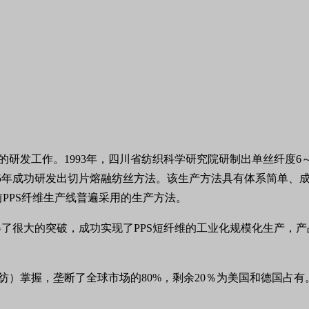
发工作。1993年，四川省纺织科学研究院研制出单丝纤度6～7dte
05年成功研发出切片熔融纺丝方法。该生产方法具有体系简单、成
也是目前PPS纤维生产线普遍采用的生产方法。
取得了很大的突破，成功实现了PPS短纤维的工业化规模化生产，
洋纺）掌握，垄断了全球市场的80%，剩余20％为美国和德国占