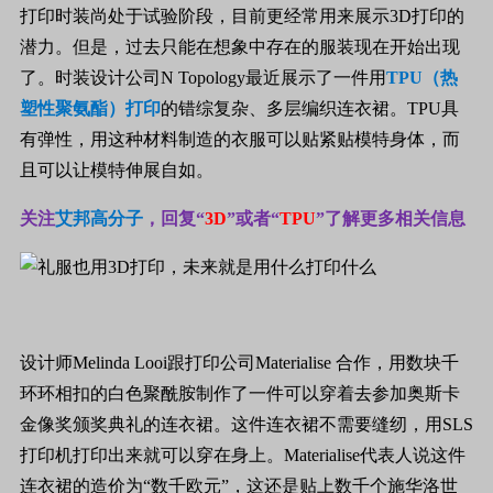
打印时装尚处于试验阶段，目前更经常用来展示
3D
打印的
潜力。但是，过去只能在想象中存在的服装现在开始出现
了。时装设计公司
N Topology
最近展示了一件用
TPU
（热
塑性聚氨酯）打印
的错综复杂、多层编织连衣裙。
TPU
具
有弹性，用这种材料制造的衣服可以贴紧贴模特身体，而
且可以让模特伸展自如。
关注
艾邦高分子
，回复“
3D
”或者“
TPU
”
了解更多相关信息
设计师
Melinda Looi
跟打印公司
Materialise
合作，用数块千
环环相扣的白色聚酰胺制作了一件可以穿着去参加奥斯卡
金像奖颁奖典礼的连衣裙。这件连衣裙不需要缝纫，用
SLS
打印机打印出来就可以穿在身上。
Materialise
代表人说这件
连衣裙的造价为“数千欧元”，这还是贴上数千个施华洛世