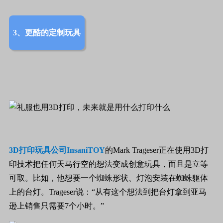
3、更酷的定制玩具
3D
打印玩具公司
InsaniTOY
的
Mark Trageser
正在使用
3D
打
印技术把任何天马行空的想法变成创意玩具，而且是立等
可取。比如，他想要一个蜘蛛形状、灯泡安装在蜘蛛躯体
上的台灯。
Trageser
说：“从有这个想法到把台灯拿到亚马
逊上销售只需要
7
个小时。”