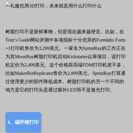
树脂打印不是新鲜事物，但是现在越来越便宜。比如，在
Tom
‘
s Guide
网站
评测
中各项指标十分优异的
Formlabs Form
+1
打印机售价为
3,299
美元。一家名为
SprintRay
的工作正在
为其
MoonRay
树脂打印机启动
Kickstarter
众筹项目，该打印
机定价为
2,499
美元。这个价格跟高端
FDM
打印机差不多，
比如
MakerBotReplicator
售价为
2,899
美元。
SprintRay
打算通
过使用更少的部件降低成本。树脂打印机的另一个不同的
地方是它的打印头是通过紫外
LED
而不是激光打印。
6、碳纤维打印