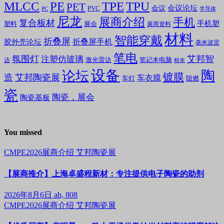
MLCC
PE
TPE
TPU
PET
会议论坛
会议
PVC
PC
半导体
尼龙
展商介绍
手机
复合板材
手机塑
塑料
展会
展商资料
材料
智能穿戴
折叠屏
折叠屏手机
胶外壳论坛
毫米波雷
笔电
氛围灯
艾邦智
注塑仿玻璃
笔记本电脑
激光雷达
达
粉末
设备
陶
论坛
镀膜
造
艾邦陶瓷展
车衣膜
车灯
阻燃
瓷
陶瓷，展会
陶瓷基板
You missed
CMPE2026展商介绍
艾邦陶瓷展
【展商推介】上海卓盛程新材：专注提供电子陶瓷的助剂
2026年8月6日
ab, 808
CMPE2026展商介绍
艾邦陶瓷展