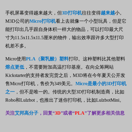
手机屏幕变得越来越大，但
3D
打印机
往往变得
越来越
小。
M3D
公司的
Micro
打印机
看上去就像一个小型玩具，但是它
能打印出几乎跟自身体积一样大的物品，可以打印最大尺
寸为
11.5x11.5x11.5
厘米的物件，输出效率跟许多大型打印
机差不多。
Micro
使用
PLA
（聚乳酸）塑料
打印。这种塑料比其他塑料
熔点更低
，不需要附加高温打印基座。在向众筹网站
Kickstarter
的支持者发完货之后，
M3D
将在今年夏天公开发
售
Micro
打印机，售价为
349
美元。
Micro
是最小的
3D
打印机
之一
，但不是唯一的。传统的大型
3D
打印机制造商，比如
Robo
和
Lulzbot
，也推出了迷你打印机，比如
LulzbotMini
。
关注
艾邦高分子
，回复“
3D
”或者“
PLA
”
了解更多相关信息