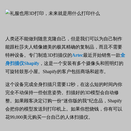
人类还不能做到随意克隆自己，但是我们可以为自己制作
能跟杜莎夫人蜡像媲美的极其精确的复制品，而且不需要
特种设备。专门制造
3D
扫描仪的
Artec
最近开始销售一款
全
身扫描仪
Shapify
，这是一个安装有多个摄像头和照明灯的
可旋转鼓形小屋。
Shapify
的客户包括商场和超市。
这个设备完成全身扫描只需要
12
秒，在这么短的时间内你
完全不动保持一些创意姿势。扫描好的
3D
模型会自动修
整。如果顾客决定订购一份“迷你版的我”纪念品，
Shapify
会把你的模型发送到打印机上。如果你想烧钱，你有可以
花
99,000
美元购买一台自己的人体扫描仪。