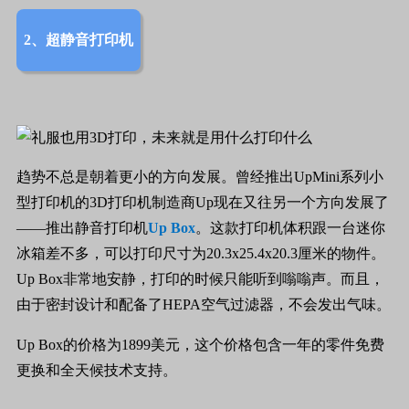
2、超静音打印机
趋势不总是朝着更小的方向发展。曾经推出
UpMini
系列小
型打印机的
3D
打印机制造商
Up
现在又往另一个方向发展了
——
推出静音打印机
Up Box
。这款打印机体积跟一台迷你
冰箱差不多，可以打印尺寸为
20.3x25.4x20.3
厘米的物件。
Up Box
非常地安静，打印的时候只能听到嗡嗡声。而且，
由于密封设计和配备了
HEPA
空气过滤器，不会发出气味。
Up Box
的价格为
1899
美元，这个价格包含一年的零件免费
更换和全天候技术支持。