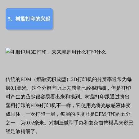
5、树脂打印的兴起
传统的
FDM
（熔融沉积成型）
3D
打印机的分辨率通常为每
层
0.1
毫米。这个分辨率听上去感觉已经很精细，但是打印
时产生的凸起很容易看出来和摸到。树脂打印跟通过挤出
塑料打印的
FDM
打印机不一样，它使用光将光敏感液体变
成固体，一次打印一层，每层的厚度只是
DFM
打印的五分
之一，为
0.02
毫米。对制造微型手办和复杂首饰模具来说已
经足够精细了。