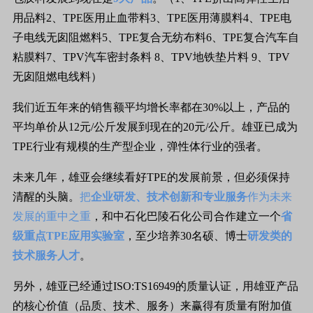
用品料2、TPE医用止血带料3、TPE医用薄膜料4、TPE电
子电线无囱阻燃料5、TPE复合无纺布料6、TPE复合汽车自
粘膜料7、TPV汽车密封条料 8、TPV地铁垫片料 9、TPV
无囱阻燃电线料）
我们近五年来的销售额平均增长率都在30%以上，产品的
平均单价从12元/公斤发展到现在的20元/公斤。雄亚已成为
TPE行业有规模的生产型企业，弹性体行业的强者。
未来几年，雄亚会继续看好TPE的发展前景，但必须保持
清醒的头脑。
把
企业研发、技术创新和专业服务
作为未来
发展的重中之重
，和中石化巴陵石化公司合作建立一个
省
级重点TPE应用实验室
，至少培养30名硕、博士
研发类的
技术服务人才
。
另外，雄亚已经通过ISO:TS16949的质量认证，用雄亚产品
的核心价值（品质、技术、服务）来赢得有质量有附加值