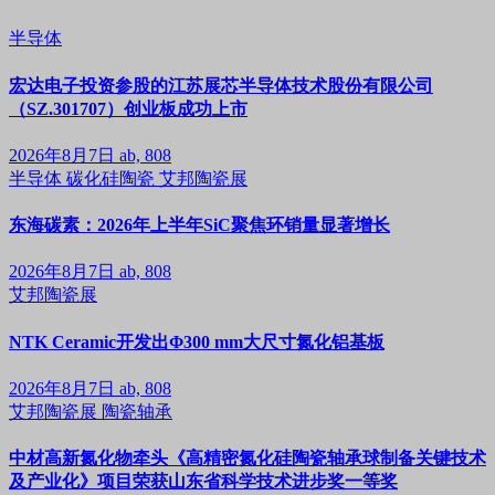
半导体
宏达电子投资参股的江苏展芯半导体技术股份有限公司
（SZ.301707）创业板成功上市
2026年8月7日
ab, 808
半导体
碳化硅陶瓷
艾邦陶瓷展
东海碳素：2026年上半年SiC聚焦环销量显著增长
2026年8月7日
ab, 808
艾邦陶瓷展
NTK Ceramic开发出Φ300 mm大尺寸氮化铝基板
2026年8月7日
ab, 808
艾邦陶瓷展
陶瓷轴承
中材高新氮化物牵头《高精密氮化硅陶瓷轴承球制备关键技术
及产业化》项目荣获山东省科学技术进步奖一等奖