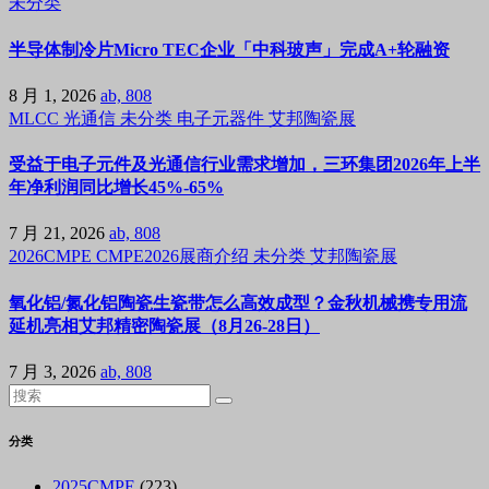
未分类
半导体制冷片Micro TEC企业「中科玻声」完成A+轮融资
8 月 1, 2026
ab, 808
MLCC
光通信
未分类
电子元器件
艾邦陶瓷展
受益于电子元件及光通信行业需求增加，三环集团2026年上半
年净利润同比增长45%-65%
7 月 21, 2026
ab, 808
2026CMPE
CMPE2026展商介绍
未分类
艾邦陶瓷展
氧化铝/氮化铝陶瓷生瓷带怎么高效成型？金秋机械携专用流
延机亮相艾邦精密陶瓷展（8月26-28日）
7 月 3, 2026
ab, 808
分类
2025CMPE
(223)