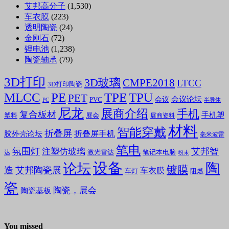
艾邦高分子
(1,530)
车衣膜
(223)
透明陶瓷
(24)
金刚石
(72)
锂电池
(1,238)
陶瓷轴承
(79)
3D打印
3D玻璃
CMPE2018
LTCC
3D打印陶瓷
MLCC
PE
TPE
TPU
PET
会议论坛
会议
PVC
PC
半导体
尼龙
展商介绍
手机
复合板材
手机塑
塑料
展会
展商资料
材料
智能穿戴
折叠屏
折叠屏手机
胶外壳论坛
毫米波雷
笔电
氛围灯
艾邦智
注塑仿玻璃
笔记本电脑
激光雷达
达
粉末
设备
陶
论坛
镀膜
造
艾邦陶瓷展
车衣膜
车灯
阻燃
瓷
陶瓷，展会
陶瓷基板
You missed