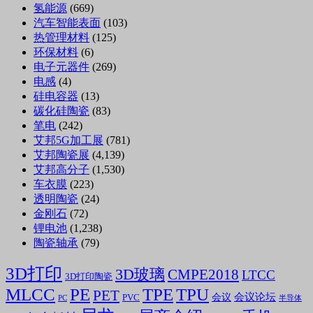
氢能源
(669)
汽车智能表面
(103)
热管理材料
(125)
环保材料
(6)
电子元器件
(269)
电感
(4)
硅电容器
(13)
碳化硅陶瓷
(83)
笔电
(242)
艾邦5G加工展
(781)
艾邦陶瓷展
(4,139)
艾邦高分子
(1,530)
车衣膜
(223)
透明陶瓷
(24)
金刚石
(72)
锂电池
(1,238)
陶瓷轴承
(79)
3D打印
3D玻璃
CMPE2018
LTCC
3D打印陶瓷
MLCC
PE
TPE
TPU
PET
会议论坛
会议
PVC
PC
半导体