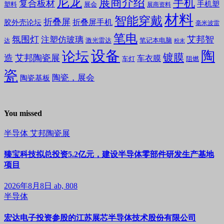
尼龙
展商介绍
手机
复合板材
手机塑
塑料
展会
展商资料
材料
智能穿戴
折叠屏
折叠屏手机
胶外壳论坛
毫米波雷
笔电
氛围灯
艾邦智
注塑仿玻璃
笔记本电脑
激光雷达
达
粉末
设备
陶
论坛
镀膜
造
艾邦陶瓷展
车衣膜
车灯
阻燃
瓷
陶瓷，展会
陶瓷基板
You missed
半导体
艾邦陶瓷展
臻宝科技拟总投资5.2亿元，建设半导体零部件研发生产基地
项目
2026年8月8日
ab, 808
半导体
宏达电子投资参股的江苏展芯半导体技术股份有限公司