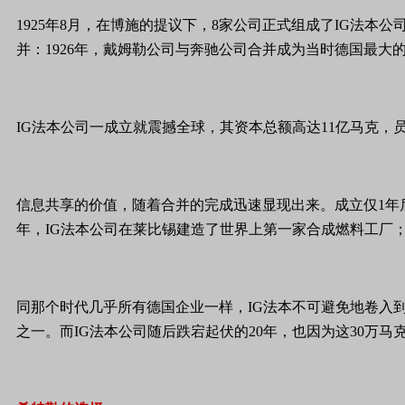
1925年8月，在博施的提议下，8家公司正式组成了IG法
并：1926年，戴姆勒公司与奔驰公司合并成为当时德国最大
IG法本公司一成立就震撼全球，其资本总额高达11亿马克
信息共享的价值，随着合并的完成迅速显现出来。成立仅1年后
年，IG法本公司在莱比锡建造了世界上第一家合成燃料工厂；仅
同那个时代几乎所有德国企业一样，IG法本不可避免地卷入到
之一。而IG法本公司随后跌宕起伏的20年，也因为这30万马