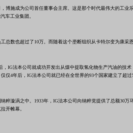
本公司，博施成为公司首任董事会主席。这是那个时代最伟大的工
的汽车工业集团。
，员工总数也超过了10万。而随着这个垄断组织从卡特尔变为康
，IG法本公司就成功开发出从煤中提取氢化物生产汽油的技术；19
仅4年后，IG法本公司就已经在全世界的93个国家建立了超过5
纳粹漩涡之中。1933年，IG法本公司向纳粹党提供了总额30
克拉开帷幕。