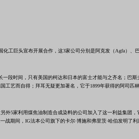
国化工巨头宣布开展合作，这3家公司分别是阿克发（Agfa）、巴斯
长一段时间，只有美国的柯达和日本的富士才能与之齐名；巴斯夫
国工艺而自得；拜耳无疑更加著名，它于1899年获得的阿司匹
家利用煤焦油制造合成染料的公司加入了这一利益集团，它们分别是卡
le）。也是在一战期间，IG法本公司旗下的卡尔·博施和弗里茨·哈伯