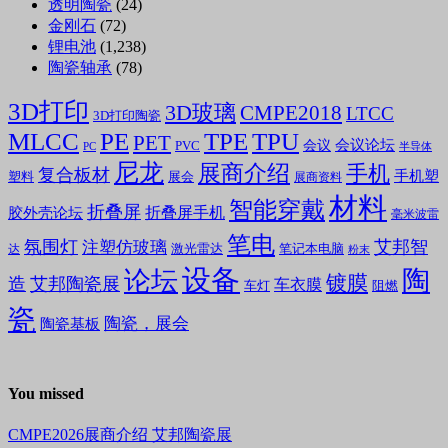
透明陶瓷
(24)
金刚石
(72)
锂电池
(1,238)
陶瓷轴承
(78)
3D打印
3D玻璃
CMPE2018
LTCC
3D打印陶瓷
MLCC
PE
TPE
TPU
PET
会议论坛
会议
PVC
PC
半导体
尼龙
展商介绍
手机
复合板材
手机塑
塑料
展会
展商资料
材料
智能穿戴
折叠屏
折叠屏手机
胶外壳论坛
毫米波雷
笔电
氛围灯
艾邦智
注塑仿玻璃
笔记本电脑
激光雷达
达
粉末
设备
陶
论坛
镀膜
造
艾邦陶瓷展
车衣膜
车灯
阻燃
瓷
陶瓷，展会
陶瓷基板
You missed
CMPE2026展商介绍
艾邦陶瓷展