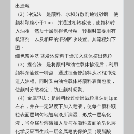
出造粒
（2）冲洗法：是颜料、水和分散剂通过砂磨，使
颜料颗粒小于1μm，并通过相转移法，使颜料转
入油相，然后干燥制得色母粒。转相时需要用有
机溶剂，以及相应的溶剂回收装置。其流程如下
图：
细色浆冲洗 蒸发浓缩料干燥加入载体挤出造粒
（3）捏合法：是将颜料和油性载体掺混后，利用
颜料亲油这一特点，通过捏合使颜料从水相冲洗
进入油相。同时又由油性载体将颜料表面包覆，
使颜料分散稳定，防止颜料凝聚。
（4）金属皂法：是颜料经过研磨后粒度达到1μm
左右，并在一定温度下加入皂液，使每个颜料颗
粒表面层均匀地被皂液所润湿，形成一层皂化
液，当金属盐溶液加入后与在颜料表面的皂化层
化学反应而生成一层金属皂的保护层（硬脂酸