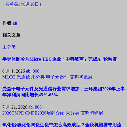
名单截止8月10日）
作者
ab
相关文章
未分类
半导体制冷片Micro TEC企业「中科玻声」完成A+轮融资
8 月 1, 2026
ab, 808
MLCC
光通信
未分类
电子元器件
艾邦陶瓷展
受益于电子元件及光通信行业需求增加，三环集团2026年上半
年净利润同比增长45%-65%
7 月 21, 2026
ab, 808
2026CMPE
CMPE2026展商介绍
未分类
艾邦陶瓷展
氧化铝/氮化铝陶瓷生瓷带怎么高效成型？金秋机械携专用流