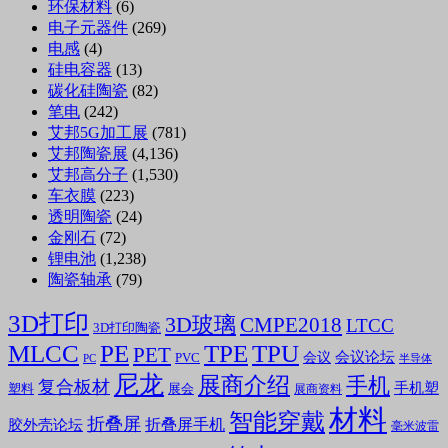
环保材料
(6)
电子元器件
(269)
电感
(4)
硅电容器
(13)
碳化硅陶瓷
(82)
笔电
(242)
艾邦5G加工展
(781)
艾邦陶瓷展
(4,136)
艾邦高分子
(1,530)
车衣膜
(223)
透明陶瓷
(24)
金刚石
(72)
锂电池
(1,238)
陶瓷轴承
(79)
3D打印
3D玻璃
CMPE2018
LTCC
3D打印陶瓷
MLCC
PE
TPE
TPU
PET
会议论坛
会议
PVC
PC
半导体
尼龙
展商介绍
手机
复合板材
手机塑
塑料
展会
展商资料
材料
智能穿戴
折叠屏
折叠屏手机
胶外壳论坛
毫米波雷