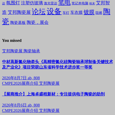
笔电
氛围灯
艾邦智
注塑仿玻璃
笔记本电脑
激光雷达
达
粉末
设备
陶
论坛
镀膜
造
艾邦陶瓷展
车衣膜
车灯
阻燃
瓷
陶瓷，展会
陶瓷基板
You missed
艾邦陶瓷展
陶瓷轴承
中材高新氮化物牵头《高精密氮化硅陶瓷轴承球制备关键技术
及产业化》项目荣获山东省科学技术进步奖一等奖
2026年8月7日
ab, 808
CMPE2026展商介绍
艾邦陶瓷展
【展商推介】上海卓盛程新材：专注提供电子陶瓷的助剂
2026年8月6日
ab, 808
CMPE2026展商介绍
艾邦陶瓷展