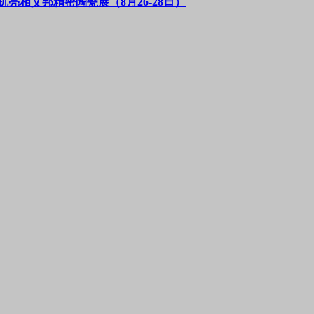
亮相艾邦精密陶瓷展（8月26-28日）