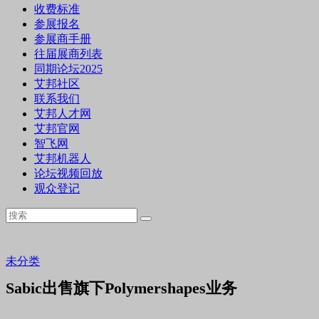
收费标准
参展报名
参展商手册
往届展商列表
同期论坛2025
艾邦社区
联系我们
艾邦人才网
艾邦官网
智飞网
艾邦机器人
论坛视频回放
观众登记
未分类
Sabic出售旗下Polymershapes业务