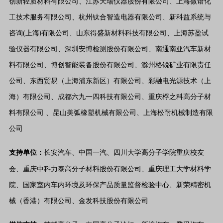
创新轻质材料有限公司、
江苏天瑞仪器股份有限公司、
上海微谱化
工技术服务有限公司、
杭州钛合智造电器有限公司、
新科益系统与
咨询
(
上海
有限公司、
山东得盛新材料科技有限公司、
上海苏盈试
)
验仪器有限公司、
深圳安博检测股份有限公司、
南通南亚汽车新材
料有限公司、
博创智能装备股份有限公司、
滁州格锐矿业有限责任
公司、
东西贸易（上海浦东新区）有限公司、
彩融电光源技术（上
海）有限公司、成都六九一四科技有限公司、重庆桴之科高分子材
料有限公司 、昆山美弧橡塑机械有限公司、上海松耐机械制造有限
公司
支持单位：
长安汽车、
中国一汽、
四川大学高分子学院重庆校友
会、
重庆中科力泰高分子材料股份有限公司、
重庆理工大学材料学
院、
国家室内车内环境及环保产品质量监督检验中心、
新荣精密机
械（香港）有限公司、
金发科技股份有限公司