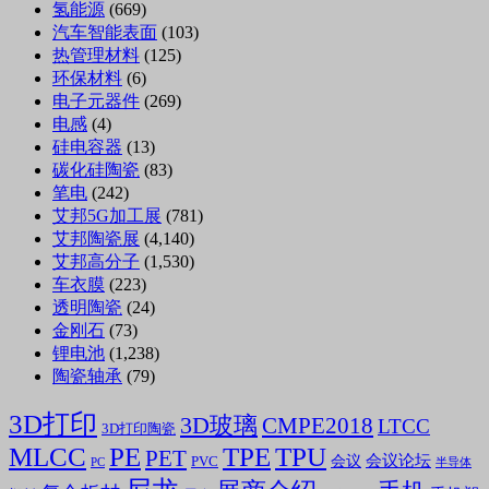
氢能源
(669)
汽车智能表面
(103)
热管理材料
(125)
环保材料
(6)
电子元器件
(269)
电感
(4)
硅电容器
(13)
碳化硅陶瓷
(83)
笔电
(242)
艾邦5G加工展
(781)
艾邦陶瓷展
(4,140)
艾邦高分子
(1,530)
车衣膜
(223)
透明陶瓷
(24)
金刚石
(73)
锂电池
(1,238)
陶瓷轴承
(79)
3D打印
3D玻璃
CMPE2018
LTCC
3D打印陶瓷
MLCC
PE
TPE
TPU
PET
会议论坛
会议
PVC
PC
半导体