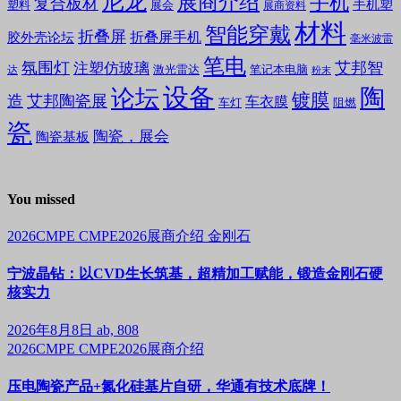
尼龙
展商介绍
手机
复合板材
手机塑
塑料
展会
展商资料
材料
智能穿戴
折叠屏
折叠屏手机
胶外壳论坛
毫米波雷
笔电
氛围灯
艾邦智
注塑仿玻璃
笔记本电脑
激光雷达
达
粉末
设备
陶
论坛
镀膜
造
艾邦陶瓷展
车衣膜
车灯
阻燃
瓷
陶瓷，展会
陶瓷基板
You missed
2026CMPE
CMPE2026展商介绍
金刚石
宁波晶钻：以CVD生长筑基，超精加工赋能，锻造金刚石硬
核实力
2026年8月8日
ab, 808
2026CMPE
CMPE2026展商介绍
压电陶瓷产品+氮化硅基片自研，华通有技术底牌！