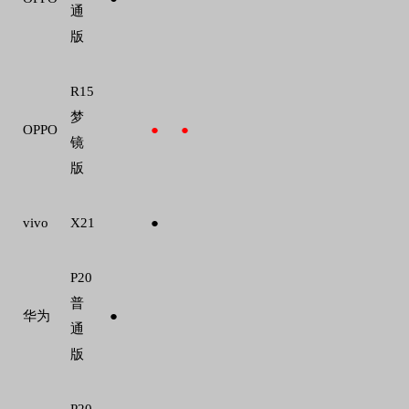
通
版
R15
梦
OPPO
●
●
镜
版
vivo
X21
●
P20
普
华为
●
通
版