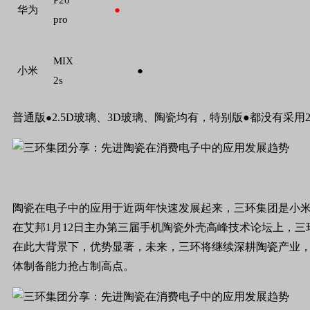
P20
华为
●
pro
MIX
小米
●
2s
普通版
2.5D
玻璃、
3D
玻璃、陶瓷均有，特别版
●
都没有采用
●
陶瓷在电子中的应用于近两年快速发展起来，三环集团是小
在艾邦1月12日主办第三届手机陶瓷外壳高峰技术论坛上，
三
在此大背景下，优势显著，未来，三环将继续深耕陶瓷产业
体制备能力抢占制高点。