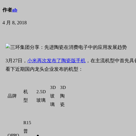
作者
ab
4 月 8, 2018
3月27日，
小米再次发布了陶瓷版手机
，在主流机型中首先具备
看下近期国内龙头企业发布的机型：
3D
3D
机
2.5D
品牌
玻
陶
型
玻璃
璃
瓷
R15
普
OPPO
●