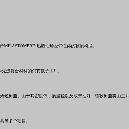
MILASTOMER™热塑性烯烃弹性体的软质树脂。
三井化学先进复合材料的俄亥俄子工厂。
烃橡胶和烯烃树脂。由于其密度低，质量轻以及成型性好，该软树脂将由
杆夹具等多个项目。