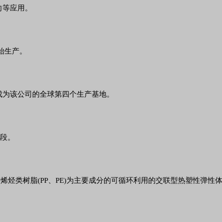
向等应用。
开始生产。
成为该公司的全球第四个生产基地。
阶段。
M )和链烯烃类树脂(PP、PE)为主要成分的可循环利用的交联型热塑