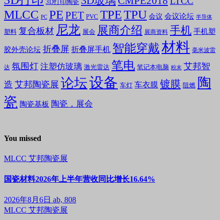
3D玻璃
CMPE2018
LTCC
3D打印陶瓷
MLCC
PE
TPE
TPU
PET
会议论坛
会议
PVC
PC
半导体
尼龙
展商介绍
手机
复合板材
手机塑
塑料
展会
展商资料
材料
智能穿戴
折叠屏
折叠屏手机
胶外壳论坛
毫米波雷
笔电
氛围灯
艾邦智
注塑仿玻璃
笔记本电脑
激光雷达
达
粉末
设备
陶
论坛
镀膜
造
艾邦陶瓷展
车衣膜
车灯
阻燃
瓷
陶瓷，展会
陶瓷基板
You missed
MLCC
艾邦陶瓷展
国瓷材料2026年上半年营收同比增长16.64%
2026年8月6日
ab, 808
MLCC
艾邦陶瓷展