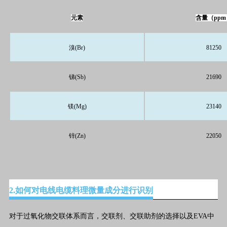
元素
含量（ppm
溴(Br)
81250
锑(Sb)
21690
镁(Mg)
23140
锌(Zn)
22050
2.如何对电线电缆料理微量成分进行识别
对于过氧化物交联体系而言，交联剂、交联助剂的选择以及EVA中