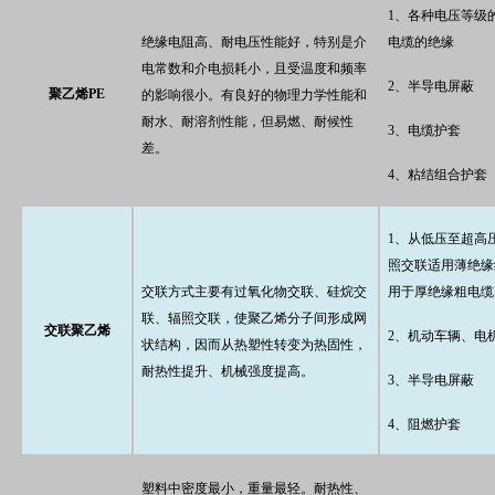
1、各种电压等级
绝缘电阻高、耐电压性能好，特别是介
电缆的绝缘
电常数和介电损耗小，且受温度和频率
2、半导电屏蔽
聚乙烯PE
的影响很小。有良好的物理力学性能和
耐水、耐溶剂性能，但易燃、耐候性
3、电缆护套
差。
4、粘结组合护套
1、从低压至超高
照交联适用薄绝缘
交联方式主要有过氧化物交联、硅烷交
用于厚绝缘粗电缆
联、辐照交联，使聚乙烯分子间形成网
交联聚乙烯
2、机动车辆、电
状结构，因而从热塑性转变为热固性，
耐热性提升、机械强度提高。
3、半导电屏蔽
4、阻燃护套
塑料中密度最小，重量最轻。耐热性、