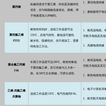
1、通信电缆绝缘
机械强度优于聚乙烯，特别是高频特性
聚丙烯
优良，但与铜接触迅速老化、易燃。用
2、撕裂膜用于电
于绝缘需加入抑铜剂。
耐热性特别好，连续工作温度可达
1、耐高温电线、
聚四氟乙烯
250℃，且电气特性、极低温可挠性、
空航天电线及其他
PTFE
耐水性、阻燃性好。但不易加工，需要
2、高频电缆绝缘
特殊加工方法。
1、耐高温电线、
长期工作温度可达200℃。耐热性略低
聚全氟乙丙烯
空航天电线及其它
于聚四氟乙烯，其它性能与之大体一
F46
致。在300℃左右熔融，可挤出成型。
2、耐热电线电缆
1、电子计算机等
乙烯-四氟乙烯
连续工作温度150℃，电气性能同F46。
共聚物
2、航空航天电线