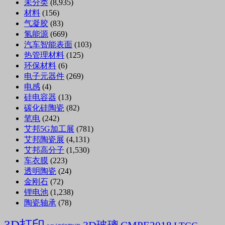
未分类
(8,935)
材料
(156)
气凝胶
(83)
氢能源
(669)
汽车智能表面
(103)
热管理材料
(125)
环保材料
(6)
电子元器件
(269)
电感
(4)
硅电容器
(13)
碳化硅陶瓷
(82)
笔电
(242)
艾邦5G加工展
(781)
艾邦陶瓷展
(4,131)
艾邦高分子
(1,530)
车衣膜
(223)
透明陶瓷
(24)
金刚石
(72)
锂电池
(1,238)
陶瓷轴承
(78)
3D打印