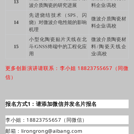
13
波介质陶瓷的研究进展
料企业
/
高校
先进烧结技术（
SPS
、闪
微波介质陶瓷材
14
烧）对微波介电性能的影响
料企业
/
高校
机理
小型化陶瓷贴片天线在北
微波介质陶瓷材
15
斗
/GNSS
终端中的工程化应
料
/
陶瓷天线企
用
业
/
高校
更多创新演讲请联系：李小姐 18823755657（同微
信）
报名方式1 : 请添加微信并发名片报名
李小姐：18823755657（同微信）
邮箱：
lirongrong@aibang.com