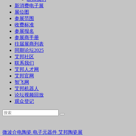
新消费电子展
展位图
参展范围
收费标准
参展报名
参展商手册
往届展商列表
同期论坛2025
艾邦社区
联系我们
艾邦人才网
艾邦官网
智飞网
艾邦机器人
论坛视频回放
观众登记
微波介电陶瓷
电子元器件
艾邦陶瓷展