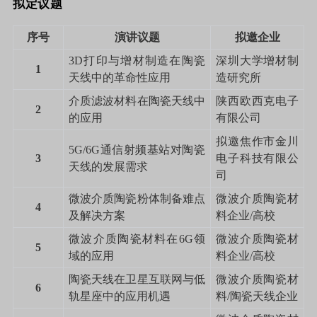
拟定议题
序号
演讲议题
拟邀企业
3D
打印与增材制造在陶瓷
深圳大学增材制
1
天线中的革命性应用
造研究所
介质滤波材料在陶瓷天线中
陕西欧西克电子
2
的应用
有限公司
拟邀焦作市金川
5G/6G
通信射频基站对陶瓷
3
电子科技有限公
天线的发展需求
司
微波介质陶瓷粉体制备难点
微波介质陶瓷材
4
及解决方案
料企业
/
高校
微波介质陶瓷材料在
6G
领
微波介质陶瓷材
5
域的应用
料企业
/
高校
陶瓷天线在卫星互联网与低
微波介质陶瓷材
6
轨星座中的应用机遇
料
/
陶瓷天线企业