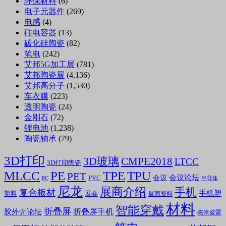
环保材料
(6)
电子元器件
(269)
电感
(4)
硅电容器
(13)
碳化硅陶瓷
(82)
笔电
(242)
艾邦5G加工展
(781)
艾邦陶瓷展
(4,136)
艾邦高分子
(1,530)
车衣膜
(223)
透明陶瓷
(24)
金刚石
(72)
锂电池
(1,238)
陶瓷轴承
(79)
3D打印
3D玻璃
CMPE2018
LTCC
3D打印陶瓷
MLCC
PE
TPE
TPU
PET
会议论坛
会议
PVC
PC
半导体
尼龙
展商介绍
手机
复合板材
手机塑
塑料
展会
展商资料
材料
智能穿戴
折叠屏
折叠屏手机
胶外壳论坛
毫米波雷