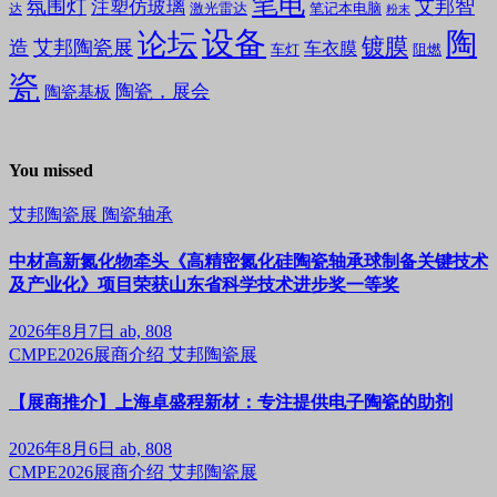
笔电
氛围灯
艾邦智
注塑仿玻璃
笔记本电脑
激光雷达
达
粉末
设备
陶
论坛
镀膜
造
艾邦陶瓷展
车衣膜
车灯
阻燃
瓷
陶瓷，展会
陶瓷基板
You missed
艾邦陶瓷展
陶瓷轴承
中材高新氮化物牵头《高精密氮化硅陶瓷轴承球制备关键技术
及产业化》项目荣获山东省科学技术进步奖一等奖
2026年8月7日
ab, 808
CMPE2026展商介绍
艾邦陶瓷展
【展商推介】上海卓盛程新材：专注提供电子陶瓷的助剂
2026年8月6日
ab, 808
CMPE2026展商介绍
艾邦陶瓷展