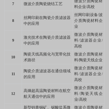
微波介质陶瓷材
7
微波介质陶瓷烧结工艺
料企业
/
高校
丝网印刷设备
/
波
丝网印刷在陶瓷介质滤波器
8
介质陶瓷材料企
中的应用
业
微波介质陶瓷材
激光技术在陶瓷介质滤波器
9
料
/
滤波器企业
/
中的应用
高校
陶瓷天线高频化与宽带化技
微波介质陶瓷材
10
术路径
料
/
陶瓷天线企业
微波介质陶瓷材
陶瓷介质滤波器在通信领域
11
料
/
滤波器企业
/
的应用
高校
微波介质陶瓷材
高熵超高温陶瓷材料在航空
12
料
/
陶瓷天线企
航天通信中的应用
业
/
高校
新型钨青铜矿、铌酸盐系微
微波介质陶瓷材