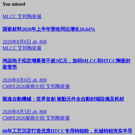
You missed
MLCC
艾邦陶瓷展
国瓷材料2026年上半年营收同比增长16.64%
2026年8月6日
ab, 808
MLCC
艾邦陶瓷展
鸿远电子拟定增募资不超3亿元，加码MLCC和HTCC陶瓷封
装管壳
2026年8月6日
ab, 808
CMPE2026展商介绍
艾邦陶瓷展
龍進自動機械：世界首創 被動元件全自動封端設備及耗材
2026年8月5日
ab, 808
CMPE2026展商介绍
艾邦陶瓷展
60年工艺沉淀打造优质HTCC专用钨钼粉，长城钨钼夯实半导