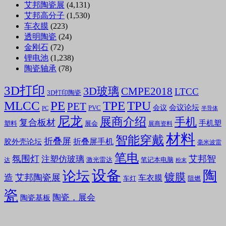
艾邦陶瓷展
(4,131)
艾邦高分子
(1,530)
车衣膜
(223)
透明陶瓷
(24)
金刚石
(72)
锂电池
(1,238)
陶瓷轴承
(78)
3D打印
3D玻璃
CMPE2018
LTCC
3D打印陶瓷
MLCC
PE
TPE
TPU
PET
会议论坛
会议
PVC
PC
半导体
尼龙
展商介绍
手机
复合板材
手机塑
塑料
展会
展商资料
材料
智能穿戴
折叠屏
折叠屏手机
胶外壳论坛
毫米波雷
笔电
氛围灯
艾邦智
注塑仿玻璃
笔记本电脑
激光雷达
达
粉末
设备
陶
论坛
镀膜
造
艾邦陶瓷展
车衣膜
车灯
阻燃
瓷
陶瓷，展会
陶瓷基板