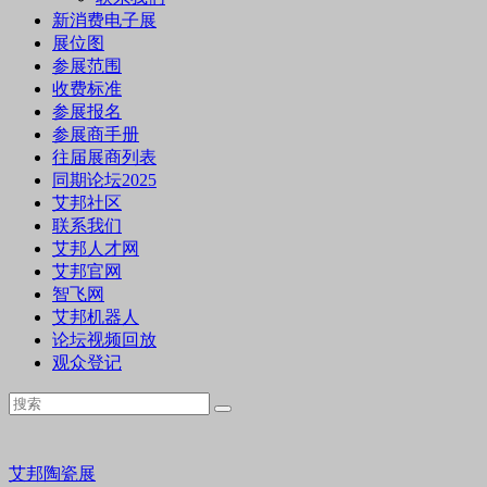
新消费电子展
展位图
参展范围
收费标准
参展报名
参展商手册
往届展商列表
同期论坛2025
艾邦社区
联系我们
艾邦人才网
艾邦官网
智飞网
艾邦机器人
论坛视频回放
观众登记
艾邦陶瓷展