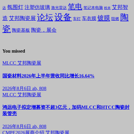
笔电
氛围灯
艾邦智
注塑仿玻璃
笔记本电脑
激光雷达
达
粉末
设备
陶
论坛
镀膜
造
艾邦陶瓷展
车衣膜
车灯
阻燃
瓷
陶瓷，展会
陶瓷基板
You missed
MLCC
艾邦陶瓷展
国瓷材料2026年上半年营收同比增长16.64%
2026年8月6日
ab, 808
MLCC
艾邦陶瓷展
鸿远电子拟定增募资不超3亿元，加码MLCC和HTCC陶瓷封
装管壳
2026年8月6日
ab, 808
CMPE2026展商介绍
艾邦陶瓷展