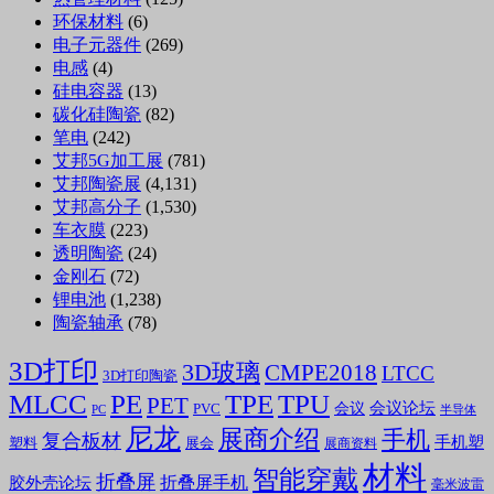
环保材料
(6)
电子元器件
(269)
电感
(4)
硅电容器
(13)
碳化硅陶瓷
(82)
笔电
(242)
艾邦5G加工展
(781)
艾邦陶瓷展
(4,131)
艾邦高分子
(1,530)
车衣膜
(223)
透明陶瓷
(24)
金刚石
(72)
锂电池
(1,238)
陶瓷轴承
(78)
3D打印
3D玻璃
CMPE2018
LTCC
3D打印陶瓷
MLCC
PE
TPE
TPU
PET
会议论坛
会议
PVC
PC
半导体
尼龙
展商介绍
手机
复合板材
手机塑
塑料
展会
展商资料
材料
智能穿戴
折叠屏
折叠屏手机
胶外壳论坛
毫米波雷