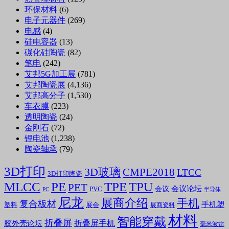
环保材料
(6)
电子元器件
(269)
电感
(4)
硅电容器
(13)
碳化硅陶瓷
(82)
笔电
(242)
艾邦5G加工展
(781)
艾邦陶瓷展
(4,136)
艾邦高分子
(1,530)
车衣膜
(223)
透明陶瓷
(24)
金刚石
(72)
锂电池
(1,238)
陶瓷轴承
(79)
3D打印
3D玻璃
CMPE2018
LTCC
3D打印陶瓷
MLCC
PE
TPE
TPU
PET
会议论坛
会议
PVC
PC
半导体
尼龙
展商介绍
手机
复合板材
手机塑
塑料
展会
展商资料
材料
智能穿戴
折叠屏
折叠屏手机
胶外壳论坛
毫米波雷