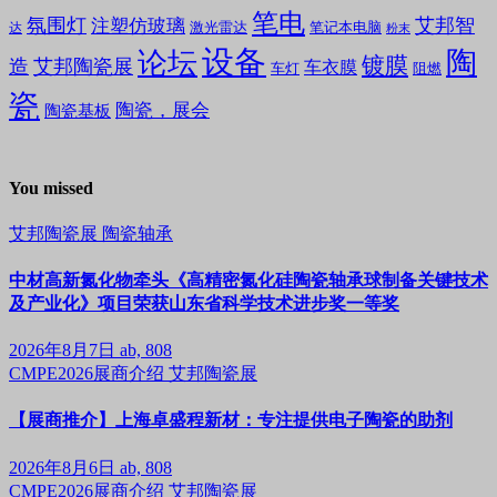
笔电
氛围灯
艾邦智
注塑仿玻璃
笔记本电脑
激光雷达
达
粉末
设备
陶
论坛
镀膜
造
艾邦陶瓷展
车衣膜
车灯
阻燃
瓷
陶瓷，展会
陶瓷基板
You missed
艾邦陶瓷展
陶瓷轴承
中材高新氮化物牵头《高精密氮化硅陶瓷轴承球制备关键技术
及产业化》项目荣获山东省科学技术进步奖一等奖
2026年8月7日
ab, 808
CMPE2026展商介绍
艾邦陶瓷展
【展商推介】上海卓盛程新材：专注提供电子陶瓷的助剂
2026年8月6日
ab, 808
CMPE2026展商介绍
艾邦陶瓷展