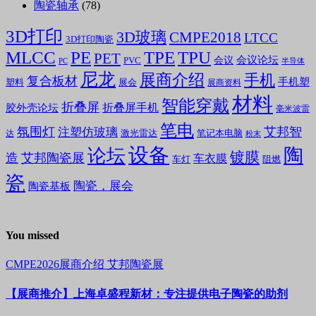
陶瓷轴承
(78)
3D打印
3D玻璃
CMPE2018
LTCC
3D打印陶瓷
MLCC
PE
TPE
TPU
PET
会议论坛
会议
PVC
PC
半导体
尼龙
展商介绍
手机
复合板材
手机塑
塑料
展会
展商资料
材料
智能穿戴
折叠屏
折叠屏手机
胶外壳论坛
毫米波雷
笔电
氛围灯
艾邦智
注塑仿玻璃
笔记本电脑
激光雷达
达
粉末
设备
陶
论坛
镀膜
造
艾邦陶瓷展
车衣膜
车灯
阻燃
瓷
陶瓷，展会
陶瓷基板
You missed
CMPE2026展商介绍
艾邦陶瓷展
【展商推介】上海卓盛程新材：专注提供电子陶瓷的助剂