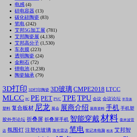
电感
(4)
硅电容器
(13)
碳化硅陶瓷
(83)
笔电
(242)
艾邦5G加工展
(781)
艾邦陶瓷展
(4,138)
艾邦高分子
(1,530)
车衣膜
(223)
透明陶瓷
(24)
金刚石
(72)
锂电池
(1,238)
陶瓷轴承
(79)
3D打印
3D玻璃
CMPE2018
LTCC
3D打印陶瓷
MLCC
PE
TPE
TPU
PET
会议论坛
会议
PVC
PC
半导体
尼龙
展商介绍
手机
复合板材
手机塑
塑料
展会
展商资料
材料
智能穿戴
折叠屏
折叠屏手机
胶外壳论坛
毫米波雷
笔电
氛围灯
艾邦智
注塑仿玻璃
笔记本电脑
激光雷达
达
粉末