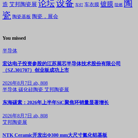
设备
陶
论坛
镀膜
造
艾邦陶瓷展
车衣膜
车灯
阻燃
瓷
陶瓷，展会
陶瓷基板
You missed
半导体
宏达电子投资参股的江苏展芯半导体技术股份有限公司
（SZ.301707）创业板成功上市
2026年8月7日
ab, 808
半导体
碳化硅陶瓷
艾邦陶瓷展
东海碳素：2026年上半年SiC聚焦环销量显著增长
2026年8月7日
ab, 808
艾邦陶瓷展
NTK Ceramic开发出Φ300 mm大尺寸氮化铝基板