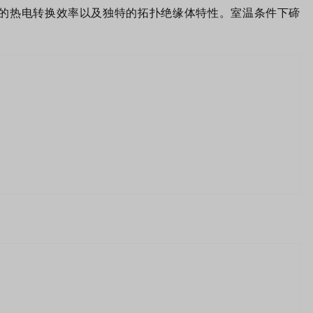
的热电转换效率以及
独特的拓扑绝缘体特性
。
室温条件下
碲