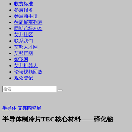
收费标准
参展报名
参展商手册
往届展商列表
同期论坛2025
艾邦社区
联系我们
艾邦人才网
艾邦官网
智飞网
艾邦机器人
论坛视频回放
观众登记
半导体
艾邦陶瓷展
半导体制冷片TEC核心材料——碲化铋