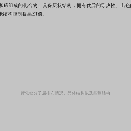
和碲组成的化合物，具备层状结构，拥有
优异的导热性、出色
米结构控制提高ZT值。
碲化铋
分子层
排布
情况
、
晶体
结构
以及
能带
结构