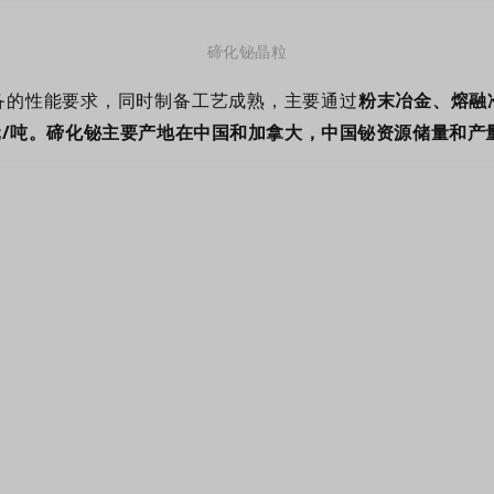
碲化铋
晶粒
备的性能要求，同时制备工艺成熟，主要通过
粉末冶金、熔融
万元/吨。碲化铋主要产地在中国和加拿大，中国铋资源储量和产