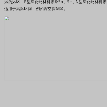
温的温区，P型碲化铋材料掺杂Sb、Se，N型碲化铋材料掺
适用于高温区间，例如深空探测等。