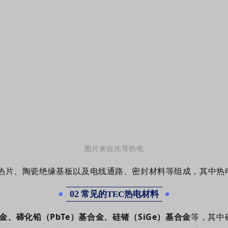
图片
来自
先导
热电
导热片、陶瓷绝缘基板以及电线通路、密封材料等组成，其中热
02
常见的TEC热电材料
合金、碲化铅（PbTe）基合金、硅锗（SiGe）基合金
等，其中