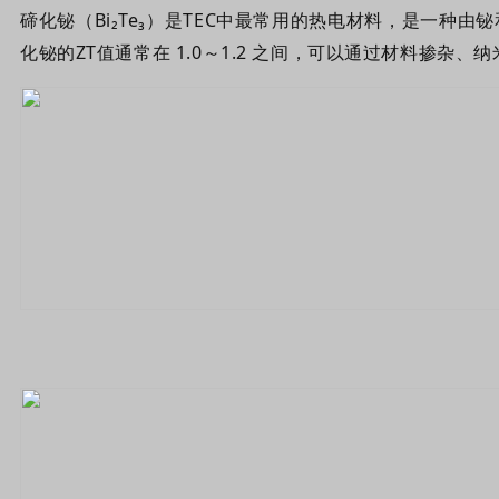
碲化铋（Bi₂Te₃）是
TEC中最常用的热电材料，
是一种由铋
化铋的ZT值通常在 1.0～1.2 之间
，可以通过材料掺杂、纳