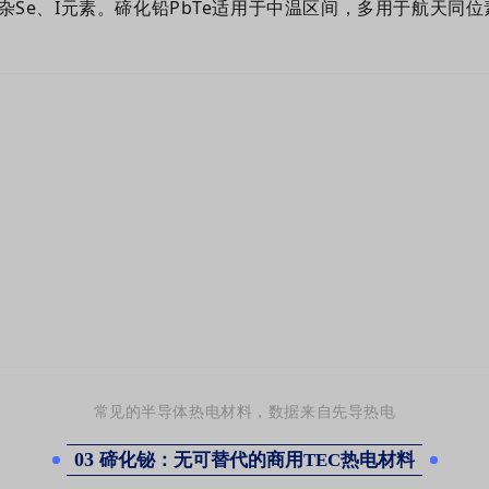
杂Se、I元素。碲化铅PbTe适用于中温区间，多用于航天同
常见的半导体热电材料，数据来自先导热电
03
碲化铋：无可替代的商用TEC热电材料