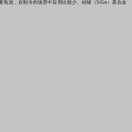
位素电池，在制冷的场景中应用比较少。硅锗（SiGe）基合金