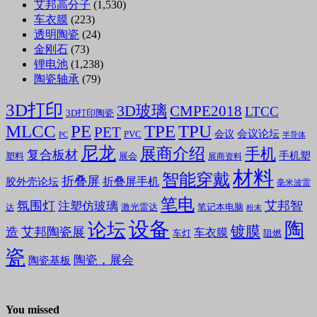
艾邦高分子
(1,530)
车衣膜
(223)
透明陶瓷
(24)
金刚石
(73)
锂电池
(1,238)
陶瓷轴承
(79)
3D打印
3D玻璃
CMPE2018
LTCC
3D打印陶瓷
MLCC
PE
TPE
TPU
PET
会议论坛
会议
PVC
PC
半导体
尼龙
展商介绍
手机
复合板材
手机塑
塑料
展会
展商资料
材料
智能穿戴
折叠屏
折叠屏手机
胶外壳论坛
毫米波雷
笔电
氛围灯
艾邦智
注塑仿玻璃
笔记本电脑
激光雷达
达
粉末
设备
陶
论坛
镀膜
造
艾邦陶瓷展
车衣膜
车灯
阻燃
瓷
陶瓷，展会
陶瓷基板
You missed