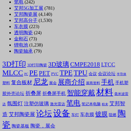
笔电
(242)
艾邦5G加工展
(781)
艾邦陶瓷展
(4,140)
艾邦高分子
(1,530)
车衣膜
(223)
透明陶瓷
(24)
金刚石
(73)
锂电池
(1,238)
陶瓷轴承
(79)
3D打印
3D玻璃
CMPE2018
LTCC
3D打印陶瓷
MLCC
PE
TPE
TPU
PET
会议论坛
会议
PVC
PC
半导体
尼龙
展商介绍
手机
复合板材
手机塑
塑料
展会
展商资料
材料
智能穿戴
折叠屏
折叠屏手机
胶外壳论坛
毫米波雷
笔电
氛围灯
艾邦智
注塑仿玻璃
笔记本电脑
激光雷达
达
粉末
设备
陶
论坛
镀膜
造
艾邦陶瓷展
车衣膜
车灯
阻燃
瓷
陶瓷，展会
陶瓷基板