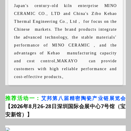
Japan's century-old kiln enterprise MINO
CERAMIC CO., LTD and China's Zibo Kehao
Thermal Engineering Co., Ltd， for focus on the
Chinese markets. The brand products integrate
the advanced technology, the stable materials’
performance of MINO CERAMIC , and the
advantages of Kehao manufacturing capacity
and cost control,MAKAYO can provide
customers with high reliable performance and
cost-effective products。
推荐活动一：
艾邦第八届精密陶瓷产业链展览会
【2026年
8月26-28日深圳国际会展中心7号馆（宝
安新馆）】