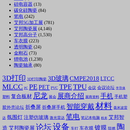
硅电容器
(13)
碳化硅陶瓷
(84)
笔电
(242)
艾邦5G加工展
(781)
艾邦陶瓷展
(4,146)
艾邦高分子
(1,530)
车衣膜
(223)
透明陶瓷
(24)
金刚石
(73)
锂电池
(1,238)
陶瓷轴承
(80)
3D打印
3D玻璃
CMPE2018
LTCC
3D打印陶瓷
MLCC
PE
TPE
TPU
PET
会议论坛
会议
PVC
PC
半导体
尼龙
展商介绍
手机
复合板材
手机塑
塑料
展会
展商资料
材料
智能穿戴
折叠屏
折叠屏手机
胶外壳论坛
毫米波雷
笔电
氛围灯
艾邦智
注塑仿玻璃
笔记本电脑
激光雷达
达
粉末
设备
陶
论坛
镀膜
造
艾邦陶瓷展
车衣膜
车灯
阻燃