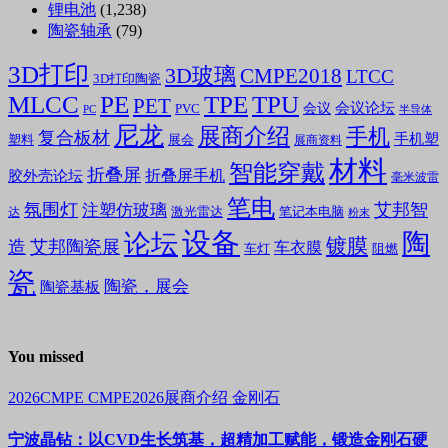
锂电池
(1,238)
陶瓷轴承
(79)
3D打印
3D玻璃
CMPE2018
LTCC
3D打印陶瓷
MLCC
PE
TPE
TPU
PET
会议论坛
会议
PVC
PC
半导体
尼龙
展商介绍
手机
复合板材
手机塑
塑料
展会
展商资料
材料
智能穿戴
折叠屏
折叠屏手机
胶外壳论坛
毫米波雷
笔电
氛围灯
艾邦智
注塑仿玻璃
笔记本电脑
激光雷达
达
粉末
设备
陶
论坛
镀膜
造
艾邦陶瓷展
车衣膜
车灯
阻燃
瓷
陶瓷，展会
陶瓷基板
You missed
2026CMPE
CMPE2026展商介绍
金刚石
宁波晶钻：以CVD生长筑基，超精加工赋能，锻造金刚石硬