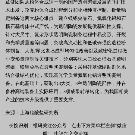
章健团队从粉体合成这一制约国产透明陶瓷发展的“根”技
术出发，攻克粉体合成过程组分和物相纯度控制、批量稳
定制备这两大核心难点，建立镁铝尖晶石、
氮氧化铝
和石
榴石基粉体中试产线，为透明陶瓷发展提供基础性支撑。
针对大尺寸、复杂形状透明陶瓷制备过程中易变形、开裂
和光学质量差等问题，突破高流动性和低破碎强度造粒粉
体制备、大宽/厚比素坯成型均匀性改善以及致密化过程微
小变形量控制等关键技术，分别实现大口径石榴石基透明
陶瓷、
镁铝尖晶石
透明陶瓷制备；采用硅基烧结助剂体系
结合微结构优化，实现高光学质量氮氧化铝透明陶瓷制
备。在此基础上，研制出3大类、8种透明陶瓷部件，并在
多种高端装备上实际应用；3项成果转移转化，为我国相关
产业的技术升级提供了重要支撑。
来源：上海硅酸盐研究所
长按识别二维码关注公众号，点击下方菜单栏左侧“微信
群”，申请加入交流群。