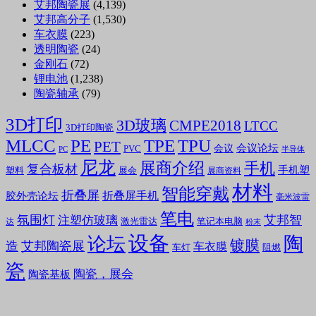
艾邦陶瓷展
(4,139)
艾邦高分子
(1,530)
车衣膜
(223)
透明陶瓷
(24)
金刚石
(72)
锂电池
(1,238)
陶瓷轴承
(79)
3D打印
3D玻璃
CMPE2018
LTCC
3D打印陶瓷
MLCC
PE
TPE
TPU
PET
会议论坛
会议
PVC
PC
半导体
尼龙
展商介绍
手机
复合板材
手机塑
塑料
展会
展商资料
材料
智能穿戴
折叠屏
折叠屏手机
胶外壳论坛
毫米波雷
笔电
氛围灯
艾邦智
注塑仿玻璃
笔记本电脑
激光雷达
达
粉末
设备
陶
论坛
镀膜
造
艾邦陶瓷展
车衣膜
车灯
阻燃
瓷
陶瓷，展会
陶瓷基板