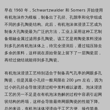
早在 1960 年，Schwartzwalder 和 Somers 开始使用
有机泡沫作为模板，制备出了孔径、孔隙率和化学组成
不同的多孔陶瓷结构。此后，有机泡沫体浸渍工艺成为
制备大孔陶瓷最为广泛的方法，工业上采用这种工艺制
备熔融金属过滤用多孔陶瓷。该工艺是将陶瓷浆料浸涂
到多孔的有机泡沫体上，待完全浸润后，通过辊压除去
多余的浆料，这样就在原始骨架上留下了一层陶瓷层，
再经过烧结就能得到多孔陶瓷。
有机泡沫浸渍工艺特别适合于制备高气孔率的网眼多孔
陶瓷，但是其最小孔径一般局限在 200 μm 左右，因为
过小的孔径会导致浸渍过程中浆料难以渗透。泡沫浸渍
工艺的另一不足是在有机泡沫热解的过程中容易引起网
状结构的坍塌，这样会导致最终网眼陶瓷的性能下降。
总的来说，有机泡沫体浸渍由于工艺方便、操作简单、