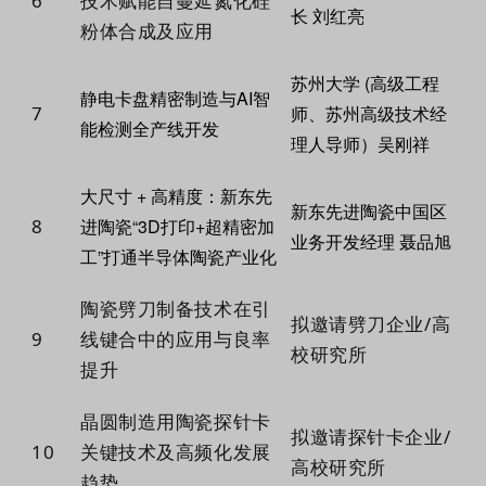
6
技术赋能自蔓延氮化硅
长 刘红亮
粉体合成及应用
苏州大学 (高级工程
静电卡盘精密制造与AI智
7
师、苏州高级技术经
能检测全产线开发
理人导师）吴刚祥
大尺寸 + 高精度：新东先
新东先进陶瓷中国区
8
进陶瓷“3D打印+超精密加
业务开发经理 聂品旭
工”打通半导体陶瓷产业化
陶瓷劈刀制备技术在引
拟邀请劈刀企业/高
9
线键合中的应用与良率
校研究所
提升
晶圆制造用陶瓷探针卡
拟邀请探针卡企业/
10
关键技术及高频化发展
高校研究所
趋势