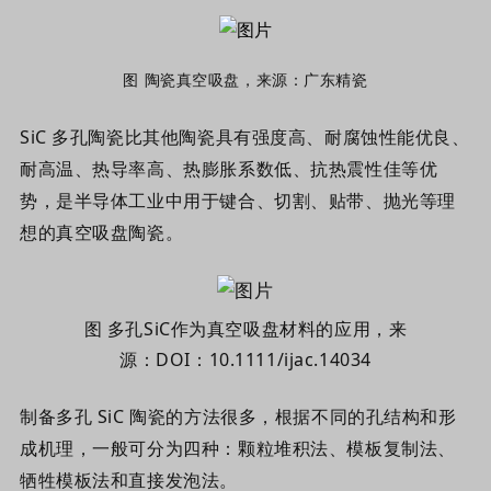
图
陶瓷
真空
吸盘
，
来源
：
广东精瓷
SiC 多孔陶瓷比其他陶瓷具有
强度高、耐腐蚀性能优良、
耐高温、热导率高、热膨胀系数低、抗热震性佳等优
势
，是半导体工业中用于键合、切割、贴带、抛光等理
想的真空吸盘陶瓷。
图 多孔SiC作为真空吸盘材料的应用，来
源：
DOI：
10.1111/ijac.14034
制备多孔 SiC 陶瓷的方法很多，根据不同的孔结构和形
成机理，一般可分为四种：颗粒堆积法、模板复制法、
牺牲模板法和直接发泡法。