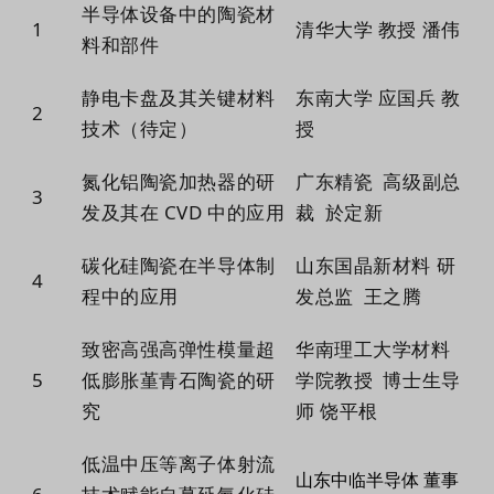
半导体设备中的陶瓷材
1
清华大学 教授 潘伟
料和部件
静电卡盘及其关键材料
东南大学 应国兵 教
2
技术（待定）
授
氮化铝陶瓷加热器的研
广东精瓷 高级副总
3
发及其在 CVD 中的应用
裁 於定新
碳化硅陶瓷在半导体制
山东国晶新材料 研
4
程中的应用
发总监 王之腾
致密高强高弹性模量超
华南理工大学材料
5
低膨胀堇青石陶瓷的研
学院教授 博士生导
究
师 饶平根
低温中压等离子体射流
山东中临半导体 董事