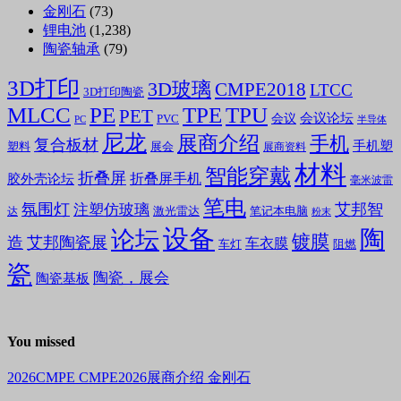
金刚石
(73)
锂电池
(1,238)
陶瓷轴承
(79)
3D打印
3D玻璃
CMPE2018
LTCC
3D打印陶瓷
MLCC
PE
TPE
TPU
PET
会议论坛
会议
PVC
PC
半导体
尼龙
展商介绍
手机
复合板材
手机塑
塑料
展会
展商资料
材料
智能穿戴
折叠屏
折叠屏手机
胶外壳论坛
毫米波雷
笔电
氛围灯
艾邦智
注塑仿玻璃
笔记本电脑
激光雷达
达
粉末
设备
陶
论坛
镀膜
造
艾邦陶瓷展
车衣膜
车灯
阻燃
瓷
陶瓷，展会
陶瓷基板
You missed
2026CMPE
CMPE2026展商介绍
金刚石