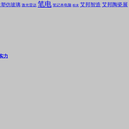
笔电
艾邦智造
艾邦陶瓷展
注塑仿玻璃
笔记本电脑
激光雷达
粉末
实力