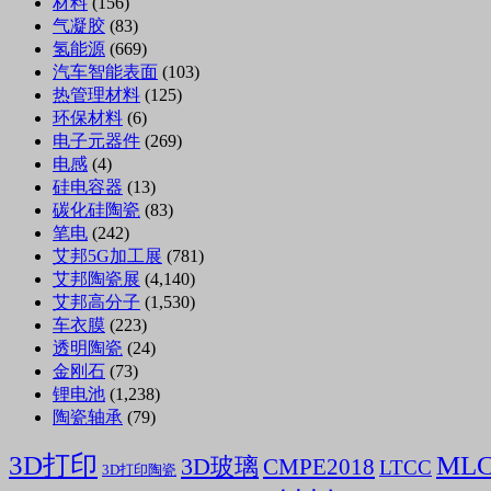
材料
(156)
气凝胶
(83)
氢能源
(669)
汽车智能表面
(103)
热管理材料
(125)
环保材料
(6)
电子元器件
(269)
电感
(4)
硅电容器
(13)
碳化硅陶瓷
(83)
笔电
(242)
艾邦5G加工展
(781)
艾邦陶瓷展
(4,140)
艾邦高分子
(1,530)
车衣膜
(223)
透明陶瓷
(24)
金刚石
(73)
锂电池
(1,238)
陶瓷轴承
(79)
3D打印
ML
3D玻璃
CMPE2018
LTCC
3D打印陶瓷