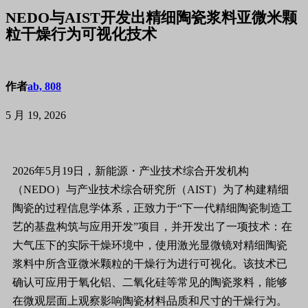
NEDO与AIST开发出精细陶瓷浆料亚微米颗
粒干燥行为可视化技术
作者
ab, 808
5 月 19, 2026
2026年5月19日，新能源・产业技术综合开发机构
（NEDO）与产业技术综合研究所（AIST）为了构建精细
陶瓷的过程信息学体系，正致力于“下一代精细陶瓷制造工
艺的基盘构筑与应用开发”项目，并开发出了一项技术：在
大气压下的实际干燥环境中，使用激光显微镜对精细陶瓷
浆料中所含亚微米颗粒的干燥行为进行可视化。该技术已
确认可应用于氧化铝、二氧化硅等常见的陶瓷浆料，能够
在微观层面上观察影响陶瓷材料品质和尺寸的干燥行为。