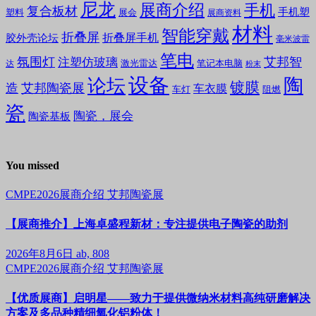
尼龙
展商介绍
手机
复合板材
手机塑
塑料
展会
展商资料
材料
智能穿戴
折叠屏
折叠屏手机
胶外壳论坛
毫米波雷
笔电
氛围灯
艾邦智
注塑仿玻璃
笔记本电脑
激光雷达
达
粉末
设备
陶
论坛
镀膜
造
艾邦陶瓷展
车衣膜
车灯
阻燃
瓷
陶瓷，展会
陶瓷基板
You missed
CMPE2026展商介绍
艾邦陶瓷展
【展商推介】上海卓盛程新材：专注提供电子陶瓷的助剂
2026年8月6日
ab, 808
CMPE2026展商介绍
艾邦陶瓷展
【优质展商】启明星——致力于提供微纳米材料高纯研磨解决
方案及多品种精细氧化铝粉体！