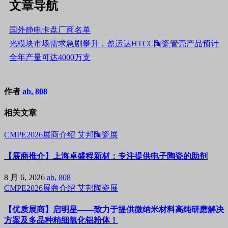
文章导航
国外静电卡盘厂商名单
光模块市场需求急剧攀升，盈运达HTCC陶瓷管壳产品预计
全年产量可达4000万支
作者
ab, 808
相关文章
CMPE2026展商介绍
艾邦陶瓷展
【展商推介】上海卓盛程新材：专注提供电子陶瓷的助剂
8 月 6, 2026
ab, 808
CMPE2026展商介绍
艾邦陶瓷展
【优质展商】启明星——致力于提供微纳米材料高纯研磨解决
方案及多品种精细氧化铝粉体！