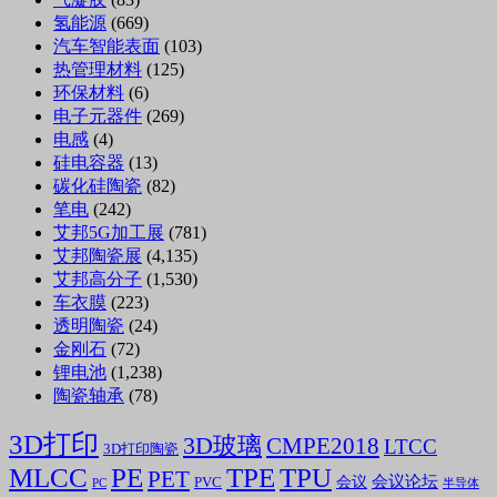
氢能源
(669)
汽车智能表面
(103)
热管理材料
(125)
环保材料
(6)
电子元器件
(269)
电感
(4)
硅电容器
(13)
碳化硅陶瓷
(82)
笔电
(242)
艾邦5G加工展
(781)
艾邦陶瓷展
(4,135)
艾邦高分子
(1,530)
车衣膜
(223)
透明陶瓷
(24)
金刚石
(72)
锂电池
(1,238)
陶瓷轴承
(78)
3D打印
3D玻璃
CMPE2018
LTCC
3D打印陶瓷
MLCC
PE
TPE
TPU
PET
会议论坛
会议
PVC
PC
半导体