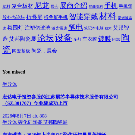
尼龙
展商介绍
手机
复合板材
手机塑
塑料
展会
展商资料
材料
智能穿戴
折叠屏
折叠屏手机
胶外壳论坛
毫米波雷
笔电
氛围灯
艾邦智
注塑仿玻璃
笔记本电脑
激光雷达
达
粉末
设备
陶
论坛
镀膜
造
艾邦陶瓷展
车衣膜
车灯
阻燃
瓷
陶瓷，展会
陶瓷基板
You missed
半导体
宏达电子投资参股的江苏展芯半导体技术股份有限公司
（SZ.301707）创业板成功上市
2026年8月7日
ab, 808
半导体
碳化硅陶瓷
艾邦陶瓷展
东海碳素：2026年上半年SiC聚焦环销量显著增长