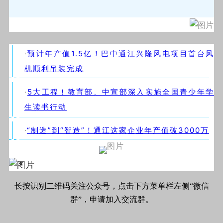
·
预计年产值1.5亿！巴中通江兴隆风电项目首台风
机顺利吊装完成
·
5大工程！教育部、中宣部深入实施全国青少年学
生读书行动
·
“制造”到“智造”！通江这家企业年产值破3000万
长按识别二维码关注公众号，点击下方菜单栏左侧“微信
群”，申请加入交流群。