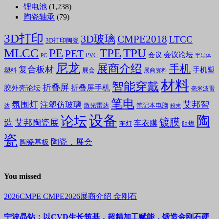
锂电池
(1,238)
陶瓷轴承
(79)
3D打印
3D玻璃
CMPE2018
LTCC
3D打印陶瓷
MLCC
PE
TPE
TPU
PET
会议论坛
会议
PVC
PC
半导体
尼龙
展商介绍
手机
复合板材
手机塑
塑料
展会
展商资料
材料
智能穿戴
折叠屏
折叠屏手机
胶外壳论坛
毫米波雷
笔电
氛围灯
艾邦智
注塑仿玻璃
笔记本电脑
激光雷达
达
粉末
设备
陶
论坛
镀膜
造
艾邦陶瓷展
车衣膜
车灯
阻燃
瓷
陶瓷，展会
陶瓷基板
You missed
2026CMPE
CMPE2026展商介绍
金刚石
宁波晶钻：以CVD生长筑基，超精加工赋能，锻造金刚石硬