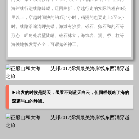
海岸线行进线路崎岖，迂回曲折，穿越行走的实际路程在8公
里以上，穿越时间快的约3到4小时，稍慢的也要走上5至6小
时。线路沿途湾岬交错，海滩有沙质、砾石、卵石和乱石等
形态，岬角处岩壁陡峭、礁石林立，海蚀岩、洞、桥、柱等
海蚀地貌发育齐全，可谓鬼斧神工。
▶
出发的时候是阴天，虽看不到蓝天白云，但同样领略了海的
深邃与山的静谧。