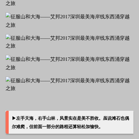
▶
左手天海，右手山林，风景实在是美不胜收。虽说滩石也偶
尔难爬，但前面一部分的路程还算轻松加愉快。