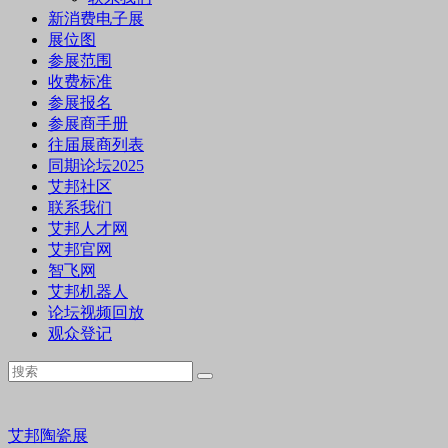
新消费电子展
展位图
参展范围
收费标准
参展报名
参展商手册
往届展商列表
同期论坛2025
艾邦社区
联系我们
艾邦人才网
艾邦官网
智飞网
艾邦机器人
论坛视频回放
观众登记
艾邦陶瓷展