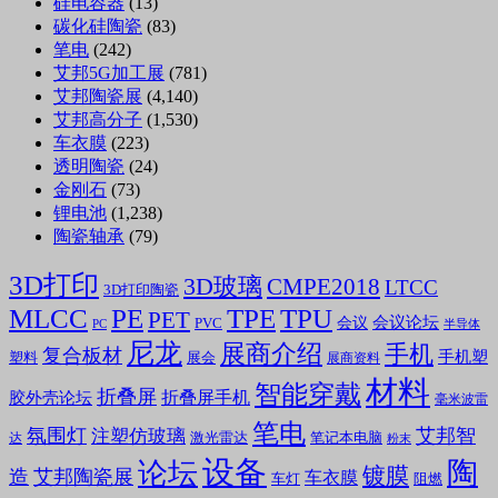
硅电容器
(13)
碳化硅陶瓷
(83)
笔电
(242)
艾邦5G加工展
(781)
艾邦陶瓷展
(4,140)
艾邦高分子
(1,530)
车衣膜
(223)
透明陶瓷
(24)
金刚石
(73)
锂电池
(1,238)
陶瓷轴承
(79)
3D打印
3D玻璃
CMPE2018
LTCC
3D打印陶瓷
MLCC
PE
TPE
TPU
PET
会议论坛
会议
PVC
PC
半导体
尼龙
展商介绍
手机
复合板材
手机塑
塑料
展会
展商资料
材料
智能穿戴
折叠屏
折叠屏手机
胶外壳论坛
毫米波雷
笔电
氛围灯
艾邦智
注塑仿玻璃
笔记本电脑
激光雷达
达
粉末
设备
陶
论坛
镀膜
造
艾邦陶瓷展
车衣膜
车灯
阻燃