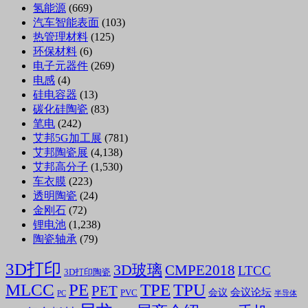
氢能源
(669)
汽车智能表面
(103)
热管理材料
(125)
环保材料
(6)
电子元器件
(269)
电感
(4)
硅电容器
(13)
碳化硅陶瓷
(83)
笔电
(242)
艾邦5G加工展
(781)
艾邦陶瓷展
(4,138)
艾邦高分子
(1,530)
车衣膜
(223)
透明陶瓷
(24)
金刚石
(72)
锂电池
(1,238)
陶瓷轴承
(79)
3D打印
3D玻璃
CMPE2018
LTCC
3D打印陶瓷
MLCC
PE
TPE
TPU
PET
会议论坛
会议
PVC
PC
半导体