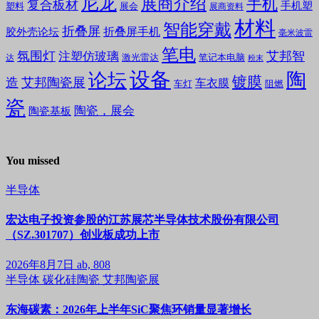
尼龙
展商介绍
手机
复合板材
手机塑
塑料
展会
展商资料
材料
智能穿戴
折叠屏
折叠屏手机
胶外壳论坛
毫米波雷
笔电
氛围灯
艾邦智
注塑仿玻璃
笔记本电脑
激光雷达
达
粉末
设备
陶
论坛
镀膜
造
艾邦陶瓷展
车衣膜
车灯
阻燃
瓷
陶瓷，展会
陶瓷基板
You missed
半导体
宏达电子投资参股的江苏展芯半导体技术股份有限公司
（SZ.301707）创业板成功上市
2026年8月7日
ab, 808
半导体
碳化硅陶瓷
艾邦陶瓷展
东海碳素：2026年上半年SiC聚焦环销量显著增长