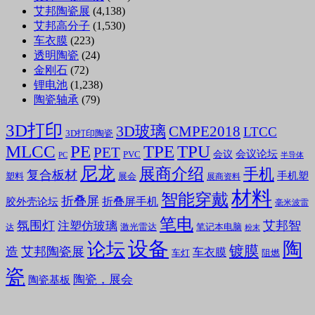
艾邦陶瓷展
(4,138)
艾邦高分子
(1,530)
车衣膜
(223)
透明陶瓷
(24)
金刚石
(72)
锂电池
(1,238)
陶瓷轴承
(79)
3D打印
3D玻璃
CMPE2018
LTCC
3D打印陶瓷
MLCC
PE
TPE
TPU
PET
会议论坛
会议
PVC
PC
半导体
尼龙
展商介绍
手机
复合板材
手机塑
塑料
展会
展商资料
材料
智能穿戴
折叠屏
折叠屏手机
胶外壳论坛
毫米波雷
笔电
氛围灯
艾邦智
注塑仿玻璃
笔记本电脑
激光雷达
达
粉末
设备
陶
论坛
镀膜
造
艾邦陶瓷展
车衣膜
车灯
阻燃
瓷
陶瓷，展会
陶瓷基板