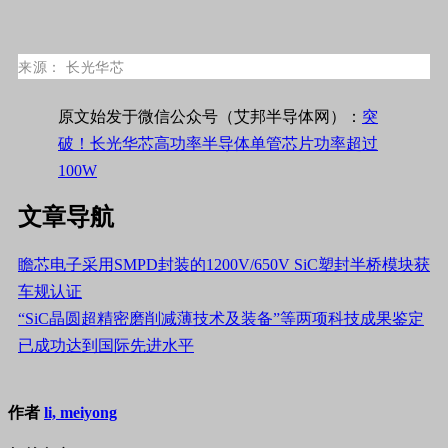
来源：
长光华芯
原文始发于微信公众号（艾邦半导体网）：
突
破！长光华芯高功率半导体单管芯片功率超过
100W
文章导航
瞻芯电子采用SMPD封装的1200V/650V SiC塑封半桥模块获
车规认证
“SiC晶圆超精密磨削减薄技术及装备”等两项科技成果鉴定
已成功达到国际先进水平
作者
li, meiyong