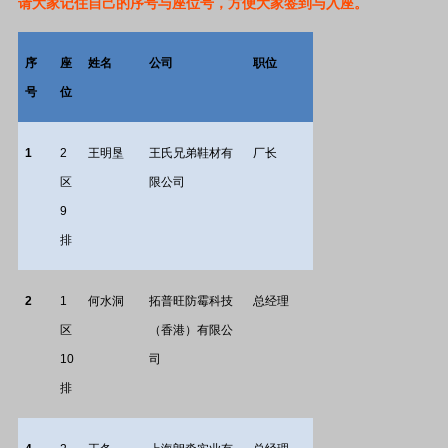
请大家记住自己的序号与座位号，方便大家签到与入座。
序
座
姓名
公司
职位
号
位
1
2
王明垦
王氏兄弟鞋材有
厂长
区
限公司
9
排
2
1
何水洞
拓普旺防霉科技
总经理
区
（香港）有限公
10
司
排