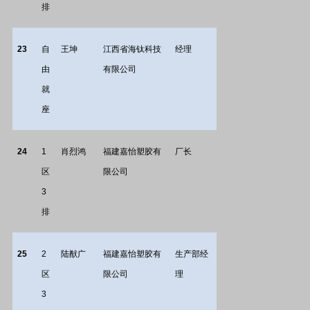
排
23
自
王坤
江西省海钛科技
经理
由
有限公司
就
座
24
1
肖烈鸿
福建嘉怡塑胶有
厂长
区
限公司
3
排
25
2
陆猷广
福建嘉怡塑胶有
生产部经
区
限公司
理
3