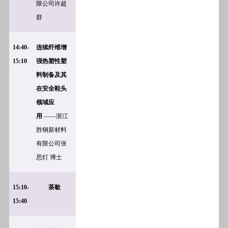
限公司许超
群
14:40-
连续纤维增
15:10
强热塑性塑
料制备及其
在安全鞋头
领域应
用
——浙江
胜钢新材料
有限公司张
思灯 博士
15:10-
茶歇
15:40