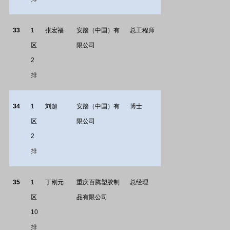
33
1
张宏福
安踏（中国）有
总工程师
区
限公司
2
排
34
1
刘超
安踏（中国）有
博士
区
限公司
2
排
35
1
丁刚元
重庆百腾塑胶制
总经理
区
品有限公司
10
排