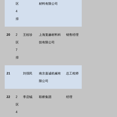
区
材料有限公司
4
排
20
2
王桂珍
上海复赫材料科
销售经理
区
技有限公司
7
排
21
刘强民
南京嘉诚机械有
总工程师
限公司
22
2
李启钺
联桥集团
经理
区
4