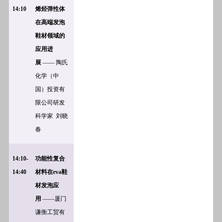
14:10
烯烃弹性体
在高端发泡
鞋材领域的
应用进
展
——
陶氏
化学（中
国）投资有
限公司研发
科学家
刘晓
春
14:10-
功能性复合
14:40
材料在eva鞋
材发泡应
用
——厦门
谦衡工贸有