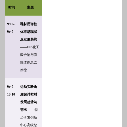
时间
主题
9:10-
鞋材用弹性
9:40
体市场现状
及发展趋势
——
IHS
化工
聚合物与弹
性体副总监
徐徐
9:40-
运动实验角
10:10
度探讨鞋材
发展趋势与
需求
——特
步研发创新
中心高级总