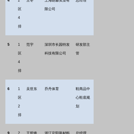
4
2
王冬
上海朗淼实业有
总经理
区
限公司
4
排
5
1
范宇
深圳市长园特发
研发部主
区
科技有限公司
管
4
排
6
1
吴世东
乔丹体育
鞋商品中
区
心鞋底规
2
划
排
9
2
王哲锋
浙江定阳新材料
总经理