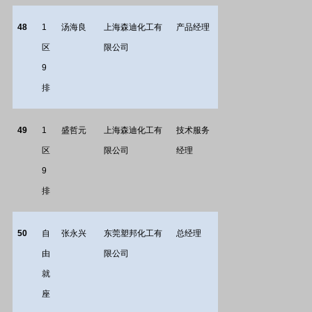
48
1
汤海良
上海森迪化工有
产品经理
区
限公司
9
排
49
1
盛哲元
上海森迪化工有
技术服务
区
限公司
经理
9
排
50
自
张永兴
东莞塑邦化工有
总经理
由
限公司
就
座