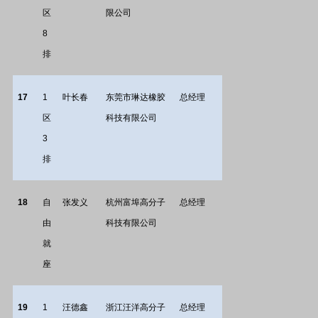
区
限公司
8
排
17
1
叶长春
东莞市琳达橡胶
总经理
区
科技有限公司
3
排
18
自
张发义
杭州富埠高分子
总经理
由
科技有限公司
就
座
19
1
汪德鑫
浙江汪洋高分子
总经理