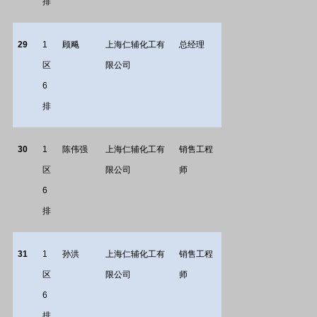
排
29
1
顾飚
上海仁辅化工有
总经理
区
限公司
6
排
30
1
陈伟强
上海仁辅化工有
销售工程
区
限公司
师
6
排
31
1
孙洪
上海仁辅化工有
销售工程
区
限公司
师
6
排