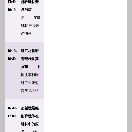
15:40-
超轻鞋材开
16:10
发与应
用
——深博
鞋材
总经理
尚明体
16:10-
鞋底材料研
16:40
究现状及其
展望
——中
国皮革和制
鞋工业研究
院王旭主任
16:40-
热塑性聚氨
17:00
酯弹性体在
鞋材中的应