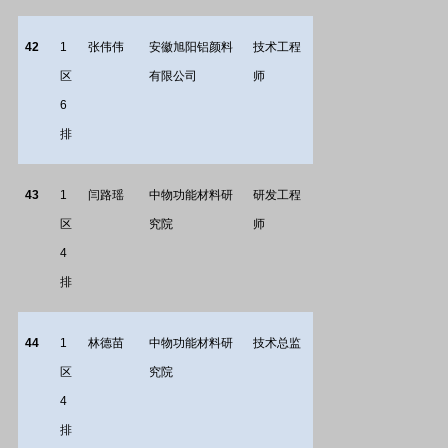
42
1
张伟伟
安徽旭阳铝颜料
技术工程
区
有限公司
师
6
排
43
1
闫路瑶
中物功能材料研
研发工程
区
究院
师
4
排
44
1
林德苗
中物功能材料研
技术总监
区
究院
4
排