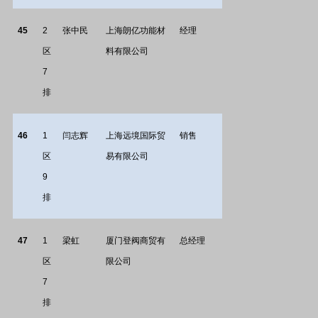
45
2
张中民
上海朗亿功能材
经理
区
料有限公司
7
排
46
1
闫志辉
上海远境国际贸
销售
区
易有限公司
9
排
47
1
梁虹
厦门登阀商贸有
总经理
区
限公司
7
排