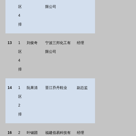
区
限公司
4
排
13
1
刘俊奇
宁波三邦化工有
经理
区
限公司
4
排
14
1
阮果清
晋江乔丹鞋业
副总监
区
2
排
16
2
叶锡团
福建佰易科技有
经理