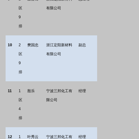
区
有限公司
9
排
10
2
樊国忠
浙江定阳新材料
副总
区
有限公司
9
排
11
1
殷乐
宁波三邦化工有
经理
区
限公司
4
排
12
1
叶秀云
宁波三邦化工有
经理