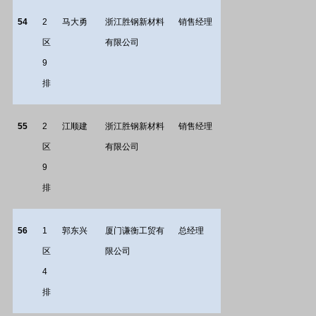
54
2
马大勇
浙江胜钢新材料
销售经理
区
有限公司
9
排
55
2
江顺建
浙江胜钢新材料
销售经理
区
有限公司
9
排
56
1
郭东兴
厦门谦衡工贸有
总经理
区
限公司
4
排