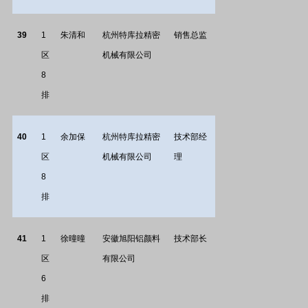
39
1
朱清和
杭州特库拉精密
销售总监
区
机械有限公司
8
排
40
1
余加保
杭州特库拉精密
技术部经
区
机械有限公司
理
8
排
41
1
徐曈曈
安徽旭阳铝颜料
技术部长
区
有限公司
6
排