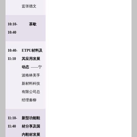
监张德文
10:10-
茶歇
10:40
10:40-
ETPU
材料及
11:10
其应用发展
动态
——宁
波格林美孚
新材料科技
有限公司总
经理秦柳
11:10-
新型功能鞋
11:40
材分享及国
内鞋材发展