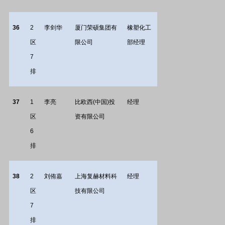
36
2
李剑华
厦门荣硕集团有
橡塑化工
区
限公司
部经理
7
排
37
1
李亮
比欧西(中国)投
经理
区
资有限公司
6
排
38
2
刘侑嘉
上海复赫材料科
经理
区
技有限公司
7
排