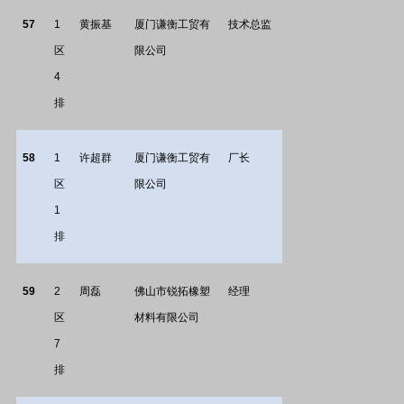
57
1
黄振基
厦门谦衡工贸有
技术总监
区
限公司
4
排
58
1
许超群
厦门谦衡工贸有
厂长
区
限公司
1
排
59
2
周磊
佛山市锐拓橡塑
经理
区
材料有限公司
7
排