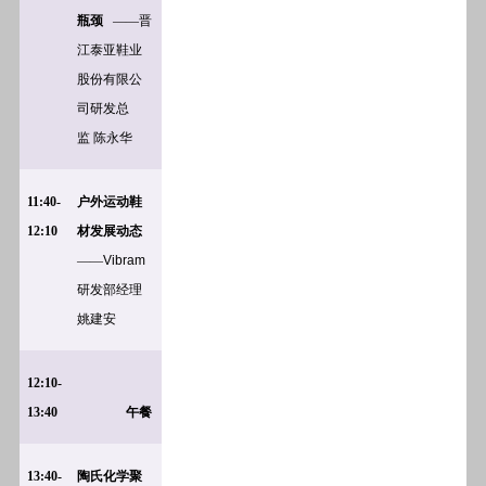
瓶颈
——晋
江泰亚鞋业
股份有限公
司研发总
监
陈永华
11:40-
户外运动鞋
12:10
材发展动态
——
Vibram
研发部经理
姚建安
12:10-
13:40
午餐
13:40-
陶氏化学聚