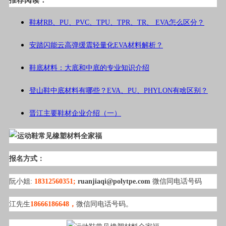
鞋材RB、PU、PVC、TPU、TPR、TR、 EVA怎么区分？
安踏闪能云高弹缓震轻量化EVA材料解析？
鞋底材料：大底和中底的专业知识介绍
登山鞋中底材料有哪些？EVA、PU、PHYLON有啥区别？
晋江主要鞋材企业介绍（一）
报名方式：
阮小姐:
18312560351;
ruanjiaqi@polytpe.com
微信同电话号码
江先生
18666186648，
微信同电话号码。