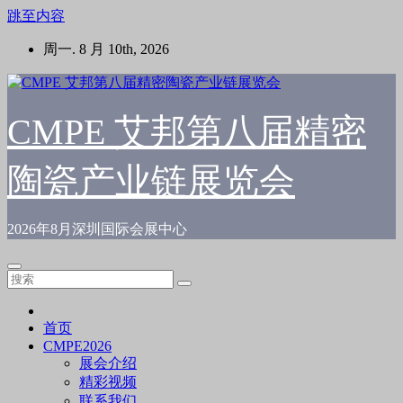
跳至内容
周一. 8 月 10th, 2026
CMPE 艾邦第八届精密
陶瓷产业链展览会
2026年8月深圳国际会展中心
首页
CMPE2026
展会介绍
精彩视频
联系我们