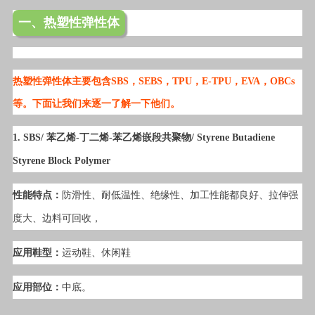
一、热塑性弹性体
热塑性弹性体主要包含SBS，SEBS，TPU，E-TPU，EVA，OBCs
等。下面让我们来逐一了解一下他们。
1. SBS/ 苯乙烯-丁二烯-苯乙烯嵌段共聚物/ Styrene Butadiene
Styrene Block Polymer
性能特点：
防滑性、耐低温性、绝缘性、加工性能都良好、拉伸强
度大、边料可回收，
应用鞋型：
运动鞋、休闲鞋
应用部位：
中底。