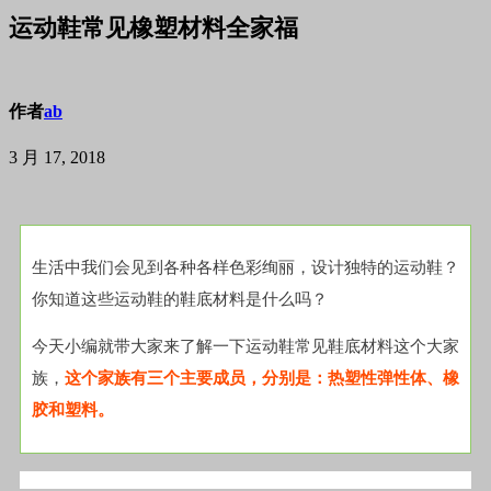
运动鞋常见橡塑材料全家福
作者
ab
3 月 17, 2018
生活中我们会见到各种各样色彩绚丽，设计独特的运动鞋？
你知道这些运动鞋的鞋底材料是什么吗？
今天小编就带大家来了解一下运动鞋常见鞋底材料这个大家
族，
这个家族有三个主要成员，分别是：热塑性弹性体、橡
胶和塑料。