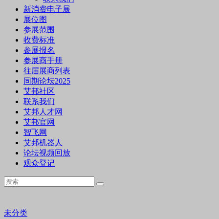
新消费电子展
展位图
参展范围
收费标准
参展报名
参展商手册
往届展商列表
同期论坛2025
艾邦社区
联系我们
艾邦人才网
艾邦官网
智飞网
艾邦机器人
论坛视频回放
观众登记
未分类