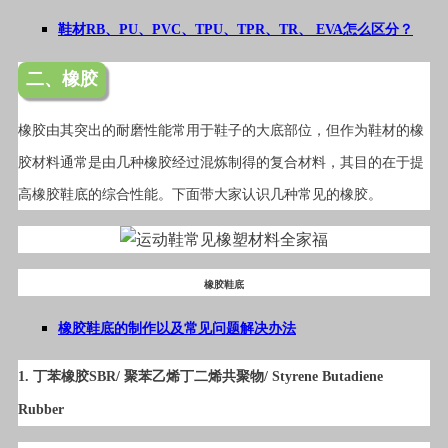
鞋材RB、PU、PVC、TPU、TPR、TR、 EVA怎么区分？
二、橡胶
橡胶由其突出的耐磨性能常用于鞋子的大底部位，但作为鞋材的橡
胶材料通常是由几种橡胶经过混炼制得的复合材料，其目的在于提
高橡胶鞋底的综合性能。下面带大家认识几种常见的橡胶。
橡胶鞋底
橡胶鞋底的制作以及常见问题解决办法
1. 丁苯橡胶SBR/ 聚苯乙烯丁二烯共聚物/ Styrene Butadiene
Rubber