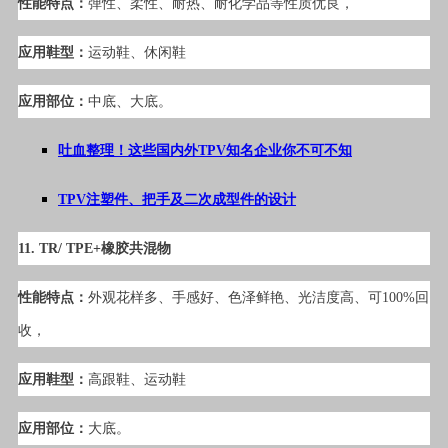
性能特点：
弹性、柔性、耐热、耐化学品等性质优良，
应用鞋型：
运动鞋、休闲鞋
应用部位：
中底、大底。
吐血整理！这些国内外TPV知名企业你不可不知
TPV注塑件、把手及二次成型件的设计
11. TR/ TPE+橡胶共混物
性能特点：
外观花样多、手感好、色泽鲜艳、光洁度高、可100%回
收，
应用鞋型：
高跟鞋、运动鞋
应用部位：
大底。