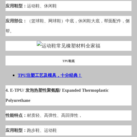
应用鞋型：
运动鞋、休闲鞋
应用部位：
（篮球鞋、网球鞋）中底，休闲鞋大底，帮面配件，侧
帮。
TPU鞋底
TPU注塑工艺及模具，十分经典！
4. E-TPU/ 发泡热塑性聚氨酯/ Expanded Thermoplastic
Polyurethane
性能特点：
材质轻、高弹性、高回弹性，
应用鞋型：
跑步鞋、运动鞋