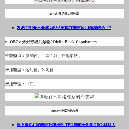
EVA材质的登山鞋鞋底
发泡TPU会不会成为EVA树脂在鞋材应用领域的杀手?
6.
OBCs/ 烯烃嵌段共聚物/ Olefin Block Copolymers
性能特点：
质量轻、回弹性好、质地柔软，
应用鞋型：
运动鞋、休闲鞋
应用部位：
中底。
OBCs作中底的跑步鞋
当下最热门的鞋材巴斯夫E-TPU与陶氏化学OBCs材料大