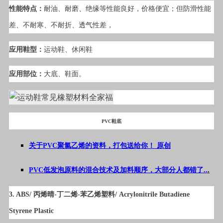
性能特点：
耐油、耐磨、绝缘等性能良好，价格便宜；但防滑性能
差、不耐寒、不耐折、透气性差，
应用鞋型：
运动鞋、休闲鞋
应用部位：
大底、鞋面。
PVC鞋底
关于PVC聚氯乙烯的资料，打包送给你！ 原创
PVC低发泡原料的混合技术及加料顺序，大部分人都错了..
.
3. ABS/ 丙烯晴-丁二烯-苯乙烯塑料/ Acrylonitrile Butadiene
Styrene Plastic