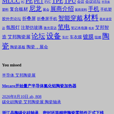
MLCC
PE
TPE
TPU
PET
会议论坛
会议
PVC
PC
半导体
尼龙
展商介绍
手机
复合板材
手机塑
塑料
展会
展商资料
材料
智能穿戴
折叠屏
折叠屏手机
胶外壳论坛
毫米波雷
笔电
氛围灯
艾邦智
注塑仿玻璃
笔记本电脑
激光雷达
达
粉末
设备
陶
论坛
镀膜
造
艾邦陶瓷展
车衣膜
车灯
阻燃
瓷
陶瓷，展会
陶瓷基板
You missed
半导体
艾邦陶瓷展
Mecaro开始量产半导体氮化铝陶瓷加热器
2026年8月10日
ab, 808
碳化硅陶瓷
艾邦陶瓷展
陶瓷轴承
浙江晶陶碳化硅轴承、密封环等精密陶瓷零部件正式下线