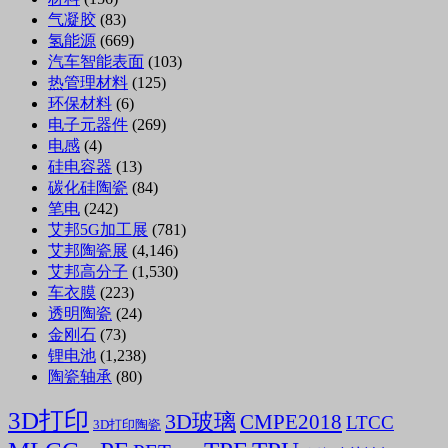
气凝胶
(83)
氢能源
(669)
汽车智能表面
(103)
热管理材料
(125)
环保材料
(6)
电子元器件
(269)
电感
(4)
硅电容器
(13)
碳化硅陶瓷
(84)
笔电
(242)
艾邦5G加工展
(781)
艾邦陶瓷展
(4,146)
艾邦高分子
(1,530)
车衣膜
(223)
透明陶瓷
(24)
金刚石
(73)
锂电池
(1,238)
陶瓷轴承
(80)
3D打印
3D玻璃
CMPE2018
LTCC
3D打印陶瓷