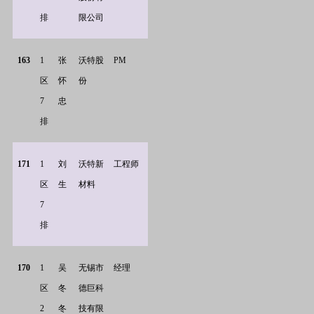
排
限公司
163
1
张
沃特股
PM
区
怀
份
7
忠
排
171
1
刘
沃特新
工程师
区
生
材料
7
排
170
1
吴
无锡市
经理
区
冬
德巨科
2
冬
技有限