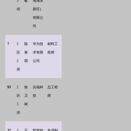
3
敏
海浦东
排
新区)
有限公
司
7
2
陈
华为技
材料工
区
泰
术有限
程师
2
萌
公司
排
93
2
馀
吉瑞科
总工程
区
卫
技
师
3
斌
排
37
2
王
联想控
先进制