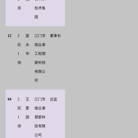
排
技术集
团
12
2
梁
江门市
董事长
区
永
德众泰
1
华
工程塑
排
胶科技
有限公
司
64
2
王
江门市
总监
区
爱
德众泰
1
国
塑胶科
排
技有限
公司