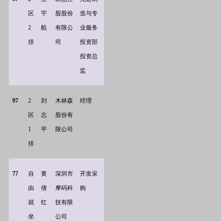
区
宇
股股份
造与专
2
航
有限公
业服务
排
司
投资部
投资总
监
97
2
刘
木林森
经理
区
志
股份有
1
平
限公司
排
77
自
黄
深圳市
开发采
由
倩
摩码科
购
就
红
技有限
坐
公司