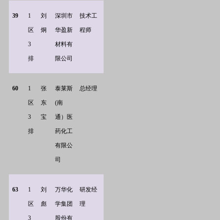
39
1
刘
深圳市
技术工
区
炯
华盈新
程师
3
材料有
排
限公司
60
1
张
泰莱斯
总经理
区
东
(南
3
宝
通）医
排
药化工
有限公
司
63
1
刘
万华化
研发经
区
彪
学集团
理
3
股份有