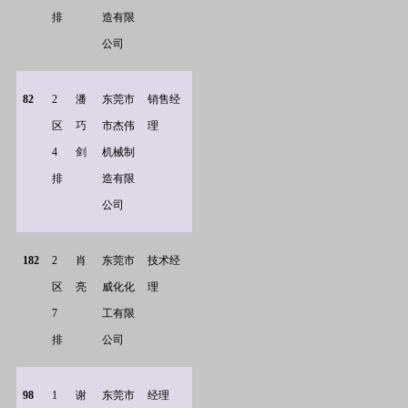
排
造有限
公司
82
2
潘
东莞市
销售经
区
巧
市杰伟
理
4
剑
机械制
排
造有限
公司
182
2
肖
东莞市
技术经
区
亮
威化化
理
7
工有限
排
公司
98
1
谢
东莞市
经理