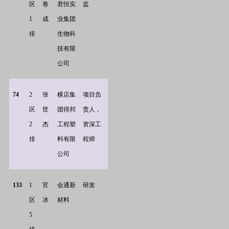
区
卷
君恒实
监
1
成
业集团
排
生物科
技有限
公司
74
2
张
横店集
项目负
区
世
团得邦
责人，
2
杰
工程塑
资深工
排
料有限
程师
公司
133
1
官
会通新
研发
区
冰
材料
5