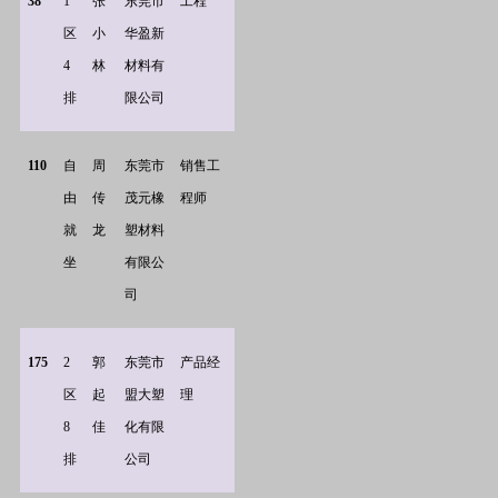
38
1
张
东莞市
工程
区
小
华盈新
4
林
材料有
排
限公司
110
自
周
东莞市
销售工
由
传
茂元橡
程师
就
龙
塑材料
坐
有限公
司
175
2
郭
东莞市
产品经
区
起
盟大塑
理
8
佳
化有限
排
公司