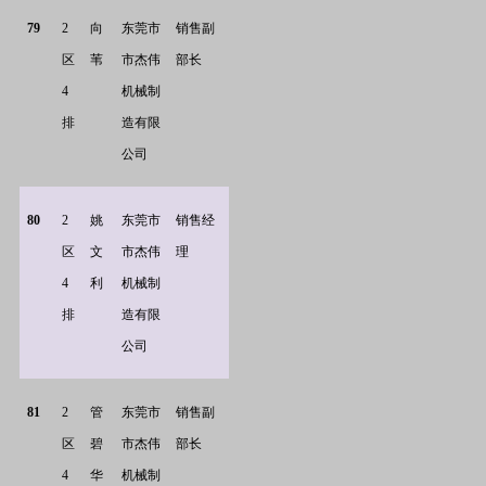
79
2
向
东莞市
销售副
区
苇
市杰伟
部长
4
机械制
排
造有限
公司
80
2
姚
东莞市
销售经
区
文
市杰伟
理
4
利
机械制
排
造有限
公司
81
2
管
东莞市
销售副
区
碧
市杰伟
部长
4
华
机械制