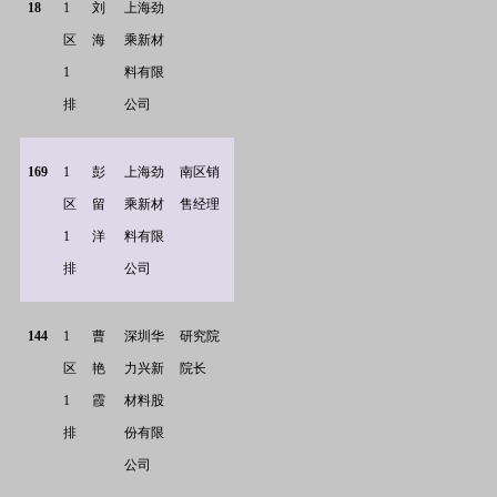
18
1
刘
上海劲
区
海
乘新材
1
料有限
排
公司
169
1
彭
上海劲
南区销
区
留
乘新材
售经理
1
洋
料有限
排
公司
144
1
曹
深圳华
研究院
区
艳
力兴新
院长
1
霞
材料股
排
份有限
公司