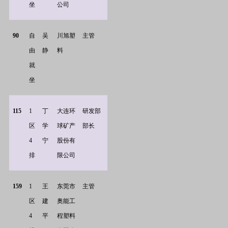
坐
公司
90
自
吴
川旭塑
主管
由
静
料
就
坐
115
1
丁
大连环
研发部
区
学
球矿产
部长
4
宁
股份有
排
限公司
159
1
王
东莞市
主管
区
建
奥能工
4
平
程塑料