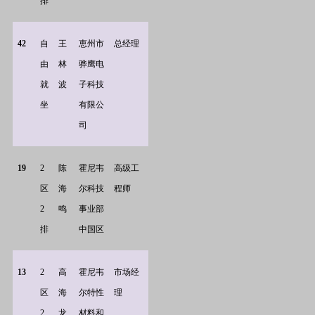
排
42
自
王
恵州市
总经理
由
林
骅鹰电
就
波
子科技
坐
有限公
司
19
2
陈
霍尼韦
高级工
区
海
尔科技
程师
2
鸣
事业部
排
中国区
13
2
高
霍尼韦
市场经
区
海
尔特性
理
2
龙
材料和