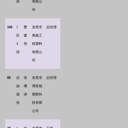
排
有限公
司
160
1
曹
东莞市
总经理
区
建
奥能工
4
伟
程塑料
排
有限公
司
88
自
张
东莞市
总经理
由
继
博富能
就
涛
塑胶科
坐
技有限
公司