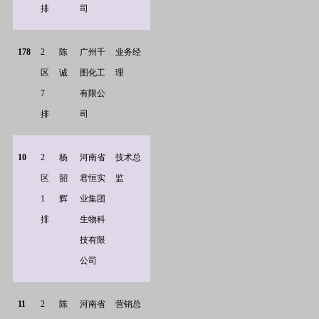
排
司
178
2
陈
广州千
业务经
区
诚
图化工
理
7
有限公
排
司
10
2
杨
河南省
技术总
区
韶
君恒实
监
1
辉
业集团
排
生物科
技有限
公司
11
2
陈
河南省
营销总