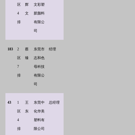
区
辉
文彩塑
4
文
胶颜料
排
有限公
司
183
2
蔡
东莞市
经理
区
臻
志和色
7
母科技
排
有限公
司
43
1
王
东莞中
总经理
区
东
化华美
4
塑料有
排
限公司