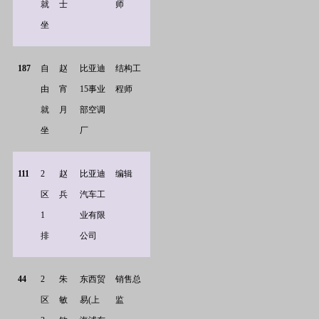
就
士
师
坐
187
自
赵
比亚迪
结构工
由
宵
15事业
程师
就
月
部空调
坐
厂
111
2
赵
比亚迪
编辑
区
兵
汽车工
1
业有限
排
公司
44
2
朱
东西贸
销售总
区
敏
易(上
监