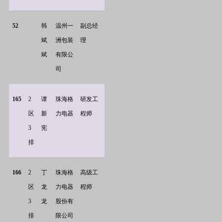
52
韩
温州一
副总经
斌
洲包装
理
斌
有限公
司
165
2
谭
珠海格
研发工
区
新
力电器
程师
3
宪
排
166
2
丁
珠海格
高级工
区
龙
力电器
程师
3
龙
股份有
排
限公司