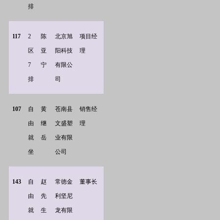
排
117
2
陈
北京旭
项目经
区
亚
阳科技
理
7
宁
有限公
排
司
107
自
黄
苍南县
销售经
由
继
文盛塑
理
就
岳
业有限
坐
公司
143
自
赵
常徳金
董事长
由
先
利坚尼
就
生
龙有限