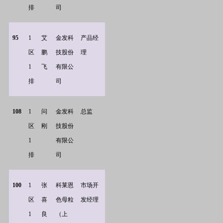
排
司
95
1
艾
金发科
产品经
区
鹏
技股份
理
1
飞
有限公
排
司
108
1
问
金发科
总监
区
刚
技股份
1
有限公
排
司
100
1
张
科莱恩
市场开
区
喜
色母粒
发经理
1
良
（上