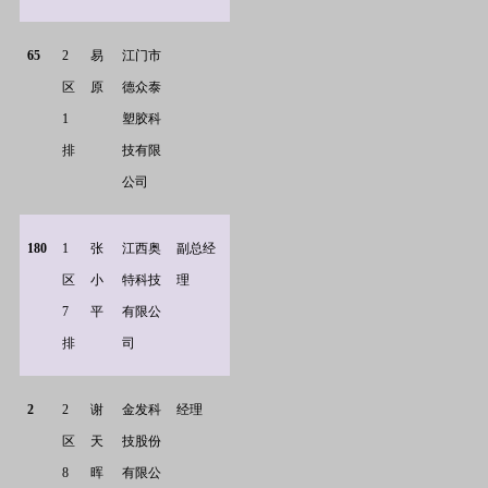
65
2
易
江门市
区
原
德众泰
1
塑胶科
排
技有限
公司
180
1
张
江西奥
副总经
区
小
特科技
理
7
平
有限公
排
司
2
2
谢
金发科
经理
区
天
技股份
8
晖
有限公