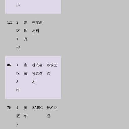
排
125
2
陈
中塑新
区
理
材料
1
丹
排
86
1
应
株式会
市场主
区
荣
社喜多
管
3
村
排
76
1
黄
SABIC
技术经
区
华
理
7