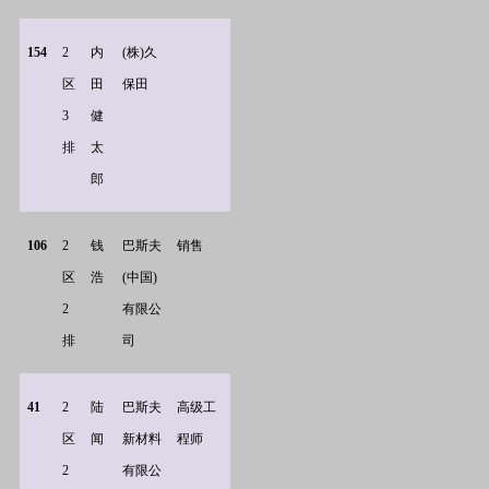
154
2
内
(
株)久
区
田
保田
3
健
排
太
郎
106
2
钱
巴斯夫
销售
区
浩
(中国)
2
有限公
排
司
41
2
陆
巴斯夫
高级工
区
闻
新材料
程师
2
有限公