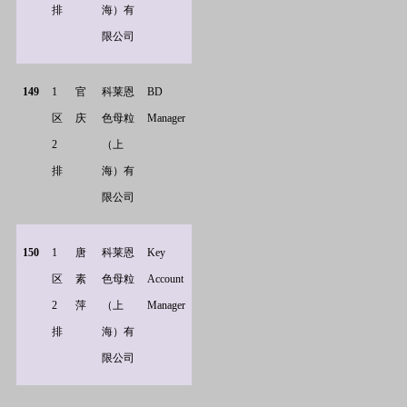
排
海）有
限公司
149
1
官
科莱恩
BD
区
庆
色母粒
Manager
2
（上
排
海）有
限公司
150
1
唐
科莱恩
Key
区
素
色母粒
Account
2
萍
（上
Manager
排
海）有
限公司