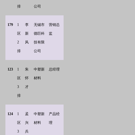
排
公司
179
1
李
无锡市
营销总
区
新
德巨科
监
2
风
技有限
排
公司
123
1
朱
中塑新
总经理
区
怀
材料
3
才
排
124
1
孟
中塑新
产品经
区
兴
材料
理
3
兵