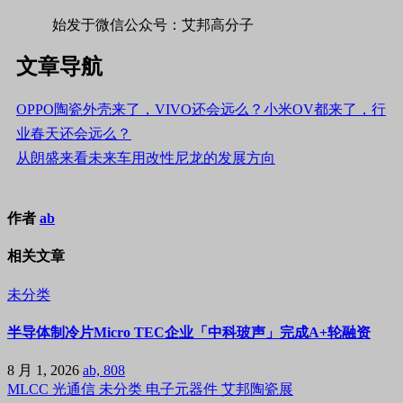
始发于微信公众号：艾邦高分子
文章导航
OPPO陶瓷外壳来了，VIVO还会远么？小米OV都来了，行
业春天还会远么？
从朗盛来看未来车用改性尼龙的发展方向
作者
ab
相关文章
未分类
半导体制冷片Micro TEC企业「中科玻声」完成A+轮融资
8 月 1, 2026
ab, 808
MLCC
光通信
未分类
电子元器件
艾邦陶瓷展