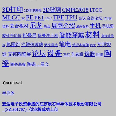
3D打印
3D玻璃
CMPE2018
LTCC
3D打印陶瓷
MLCC
PE
TPE
TPU
PET
会议论坛
会议
PVC
PC
半导体
尼龙
展商介绍
手机
复合板材
手机塑
塑料
展会
展商资料
材料
智能穿戴
折叠屏
折叠屏手机
胶外壳论坛
毫米波雷
笔电
氛围灯
艾邦智
注塑仿玻璃
笔记本电脑
激光雷达
达
粉末
设备
陶
论坛
镀膜
造
艾邦陶瓷展
车衣膜
车灯
阻燃
瓷
陶瓷，展会
陶瓷基板
You missed
半导体
宏达电子投资参股的江苏展芯半导体技术股份有限公司
（SZ.301707）创业板成功上市