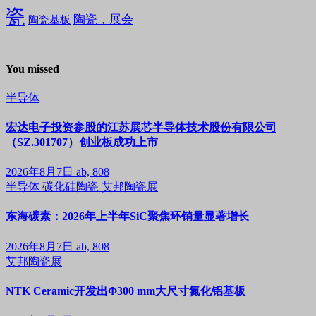
瓷
陶瓷，展会
陶瓷基板
You missed
半导体
宏达电子投资参股的江苏展芯半导体技术股份有限公司
（SZ.301707）创业板成功上市
2026年8月7日
ab, 808
半导体
碳化硅陶瓷
艾邦陶瓷展
东海碳素：2026年上半年SiC聚焦环销量显著增长
2026年8月7日
ab, 808
艾邦陶瓷展
NTK Ceramic开发出Φ300 mm大尺寸氮化铝基板