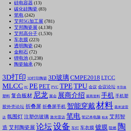
硅电容器
(13)
碳化硅陶瓷
(83)
笔电
(242)
艾邦5G加工展
(781)
艾邦陶瓷展
(4,138)
艾邦高分子
(1,530)
车衣膜
(223)
透明陶瓷
(24)
金刚石
(72)
锂电池
(1,238)
陶瓷轴承
(79)
3D打印
3D玻璃
CMPE2018
LTCC
3D打印陶瓷
MLCC
PE
TPE
TPU
PET
会议论坛
会议
PVC
PC
半导体
尼龙
展商介绍
手机
复合板材
手机塑
塑料
展会
展商资料
材料
智能穿戴
折叠屏
折叠屏手机
胶外壳论坛
毫米波雷
笔电
氛围灯
艾邦智
注塑仿玻璃
笔记本电脑
激光雷达
达
粉末
设备
陶
论坛
镀膜
造
艾邦陶瓷展
车衣膜
车灯
阻燃